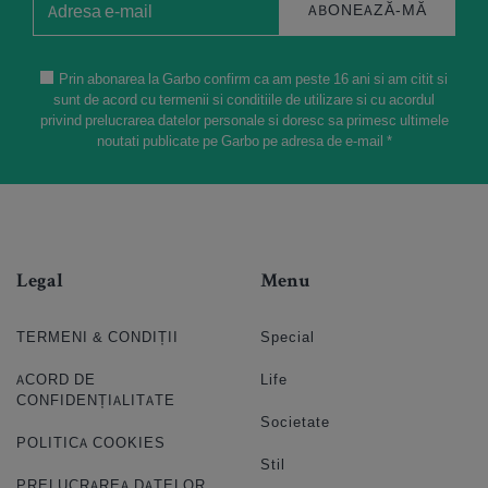
ABONEAZĂ-MĂ
Prin abonarea la Garbo confirm ca am peste 16 ani si am citit si
sunt de acord cu termenii si conditiile de utilizare si cu acordul
privind prelucrarea datelor personale si doresc sa primesc ultimele
noutati publicate pe Garbo pe adresa de e-mail *
Legal
Menu
TERMENI & CONDIȚII
Special
ACORD DE
Life
CONFIDENȚIALITATE
Societate
POLITICA COOKIES
Stil
PRELUCRAREA DATELOR