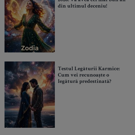
2026. Va avea cel mai bun an
din ultimul deceniu!
Testul Legăturii Karmice:
Cum vei recunoaște o
legătură predestinată?