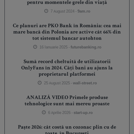
pentru momentele grele din viață
7 August 2024 -
9am.ro
Ce planuri are PKO Bank în România: cea mai
mare bancă din Polonia are active cât 66% din
tot sistemul bancar autohton
16 Ianuarie 2025 -
futurebanking.ro
Sumă record cheltuită de utilizatorii
OnlyFans în 2024. Câți bani au ajuns la
proprietarul platformei
25 August 2025 -
wall-street.ro
ANALIZĂ VIDEO Primele produse
tehnologice sunt mai mereu proaste
6 Aprilie 2026 -
start-up.ro
Paște 2026: cât costă un cozonac plin cu de
toate, în București