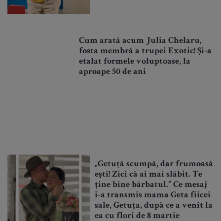
Cum arată acum Julia Chelaru,
fosta membră a trupei Exotic! Și-a
etalat formele voluptoase, la
aproape 50 de ani
„Getuță scumpă, dar frumoasă
ești! Zici că ai mai slăbit. Te
ține bine bărbatul.” Ce mesaj
i-a transmis mama Geta fiicei
sale, Getuța, după ce a venit la
ea cu flori de 8 martie