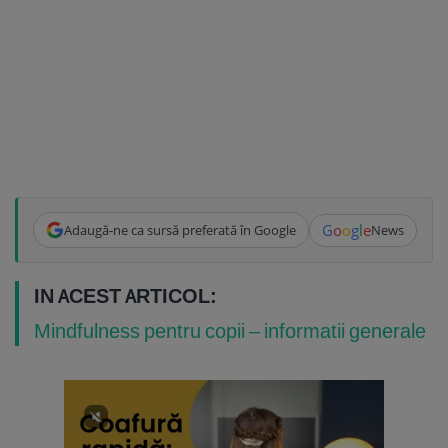
G
o
o
g
l
e
Adaugă-ne ca sursă preferată în Google
News
IN ACEST ARTICOL:
Mindfulness pentru copii – informatii generale