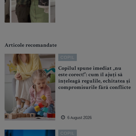
Articole recomandate
COPIL
Copilul spune imediat „nu
este corect!”: cum îl ajuți să
înțeleagă regulile, echitatea și
compromisurile fără conflicte
6 August 2026
COPIL