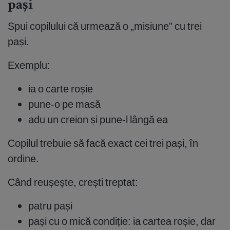
pași
Spui copilului că urmează o „misiune” cu trei
pași.
Exemplu:
ia o carte roșie
pune-o pe masă
adu un creion și pune-l lângă ea
Copilul trebuie să facă exact cei trei pași, în
ordine.
Când reușește, crești treptat:
patru pași
pași cu o mică condiție: ia cartea roșie, dar