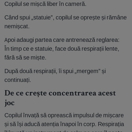
Copilul se mișcă liber în cameră.
Când spui „statuie”, copilul se oprește și rămâne
nemișcat.
Apoi adaugi partea care antrenează reglarea:
În timp ce e statuie, face două respirații lente,
fără să se miște.
După două respirații, îi spui „mergem” și
continuați.
De ce crește concentrarea acest
joc
Copilul învață să oprească impulsul de mișcare
și să își aducă atenția înapoi în corp. Respirația