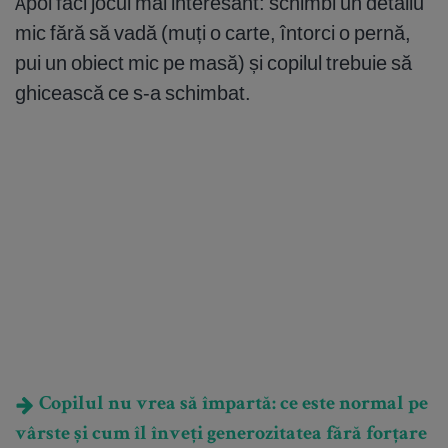
Apoi faci jocul mai interesant: schimbi un detaliu
mic fără să vadă (muți o carte, întorci o pernă,
pui un obiect mic pe masă) și copilul trebuie să
ghicească ce s-a schimbat.
Copilul nu vrea să împartă: ce este normal pe
vârste și cum îl înveți generozitatea fără forțare