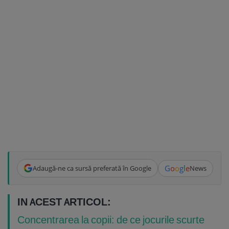
G
o
o
g
l
e
Adaugă-ne ca sursă preferată în Google
News
IN ACEST ARTICOL:
Concentrarea la copii: de ce jocurile scurte