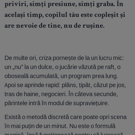
priviri, simți presiune, simți graba. În
același timp, copilul tău este copleșit și
are nevoie de tine, nu de rușine.
De multe ori, criza pornește de la un lucru mic:
un „nu” la un dulce, o jucărie văzută pe raft, o
oboseală acumulată, un program prea lung.
Apoi se aprinde rapid: plâns, țipăt, căzut pe jos,
tras de haine, negocieri. În câteva secunde,
părintele intră în modul de supraviețuire.
Există o metodă discretă care poate opri scena
în mai puțin de un minut. Nu este o formulă
magică, însă funcționează pentru că lucrează