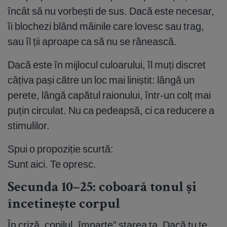
încât să nu vorbești de sus. Dacă este necesar,
îi blochezi blând mâinile care lovesc sau trag,
sau îl ții aproape ca să nu se rănească.
Dacă este în mijlocul culoarului, îl muți discret
câțiva pași către un loc mai liniștit: lângă un
perete, lângă capătul raionului, într-un colț mai
puțin circulat. Nu ca pedeapsă, ci ca reducere a
stimulilor.
Spui o propoziție scurtă:
Sunt aici. Te opresc.
Secunda 10–25: coboară tonul și
încetinește corpul
În criză, copilul „împarte” starea ta. Dacă tu te