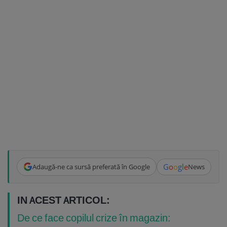
G
o
o
g
l
e
Adaugă-ne ca sursă preferată în Google
News
IN ACEST ARTICOL:
De ce face copilul crize în magazin: