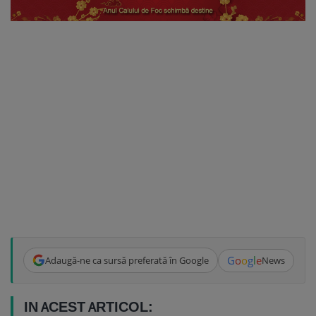
G
o
o
g
l
e
Adaugă-ne ca sursă preferată în Google
News
IN ACEST ARTICOL: