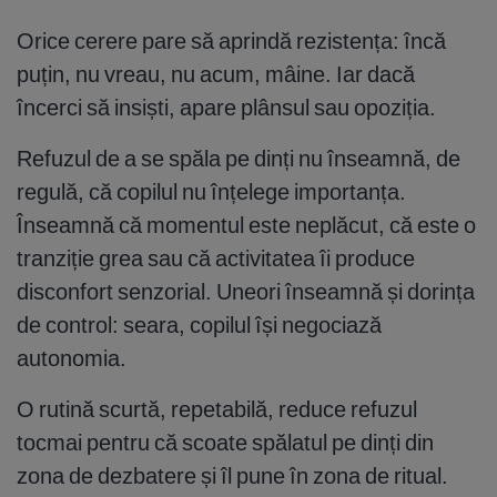
Orice cerere pare să aprindă rezistența: încă
puțin, nu vreau, nu acum, mâine. Iar dacă
încerci să insiști, apare plânsul sau opoziția.
Refuzul de a se spăla pe dinți nu înseamnă, de
regulă, că copilul nu înțelege importanța.
Înseamnă că momentul este neplăcut, că este o
tranziție grea sau că activitatea îi produce
disconfort senzorial. Uneori înseamnă și dorința
de control: seara, copilul își negociază
autonomia.
O rutină scurtă, repetabilă, reduce refuzul
tocmai pentru că scoate spălatul pe dinți din
zona de dezbatere și îl pune în zona de ritual.