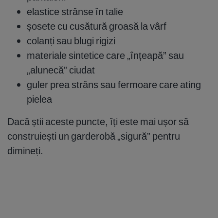
elastice strânse în talie
șosete cu cusătură groasă la vârf
colanți sau blugi rigizi
materiale sintetice care „înțeapă” sau
„alunecă” ciudat
guler prea strâns sau fermoare care ating
pielea
Dacă știi aceste puncte, îți este mai ușor să
construiești un garderobă „sigură” pentru
dimineți.