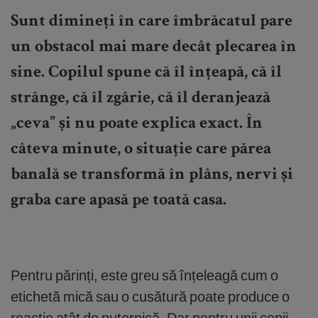
Sunt dimineți în care îmbrăcatul pare
un obstacol mai mare decât plecarea în
sine. Copilul spune că îl înțeapă, că îl
strânge, că îl zgârie, că îl deranjează
„ceva” și nu poate explica exact. În
câteva minute, o situație care părea
banală se transformă în plâns, nervi și
graba care apasă pe toată casa.
Pentru părinți, este greu să înțeleagă cum o
etichetă mică sau o cusătură poate produce o
reacție atât de puternică. Dar pentru unii copii,