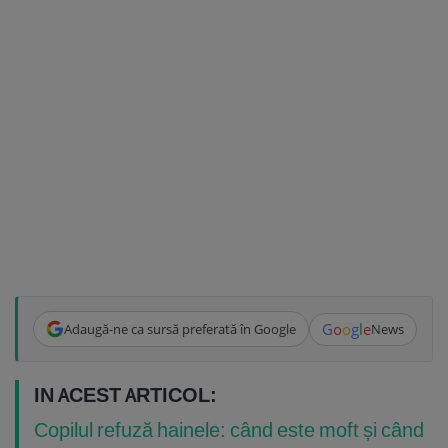
G
o
o
g
l
e
Adaugă-ne ca sursă preferată în Google
News
IN ACEST ARTICOL:
Copilul refuză hainele: când este moft și când