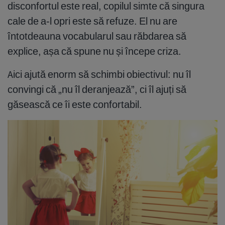
disconfortul este real, copilul simte că singura
cale de a-l opri este să refuze. El nu are
întotdeauna vocabularul sau răbdarea să
explice, așa că spune nu și începe criza.
Aici ajută enorm să schimbi obiectivul: nu îl
convingi că „nu îl deranjează”, ci îl ajuți să
găsească ce îi este confortabil.