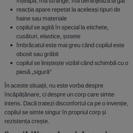
înțeapă, mă strânge, mă deranjează la gât
reacția apare repetat la aceleași tipuri de
haine sau materiale
copilul se agită în special la etichete,
cusături, elastice, șosete
îmbrăcatul este mai greu când copilul este
obosit sau grăbit
copilul se liniștește vizibil când schimbă cu o
piesă „sigură”
În aceste situații, nu este vorba despre
încăpățânare, ci despre un corp care simte
intens. Dacă tratezi disconfortul ca pe o invenție,
copilul se simte singur în propriul corp și
rezistența crește.