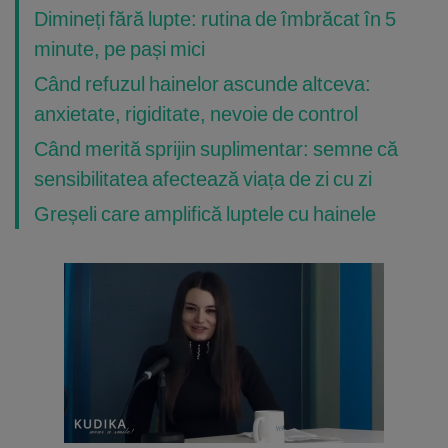
Dimineți fără lupte: rutina de îmbrăcat în 5
minute, pe pași mici
Când refuzul hainelor ascunde altceva:
anxietate, rigiditate, nevoie de control
Când merită sprijin suplimentar: semne că
sensibilitatea afectează viața de zi cu zi
Greșeli care amplifică luptele cu hainele