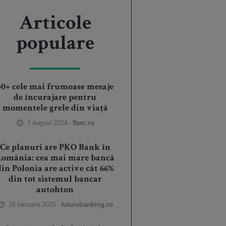
Articole
populare
50+ cele mai frumoase mesaje
de încurajare pentru
momentele grele din viață
7 August 2024 -
9am.ro
Ce planuri are PKO Bank în
România: cea mai mare bancă
din Polonia are active cât 66%
din tot sistemul bancar
autohton
16 Ianuarie 2025 -
futurebanking.ro