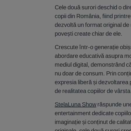
Cele două surori deschid o di
copii din România, fiind printr
dezvoltă un format original de
povești create chiar de ele.
Crescute într-o generație obiș
abordare educativă asupra modu
mediul digital, demonstrând că
nu doar de consum. Prin conținu
expresia liberă și dezvoltarea 
de realitatea copiilor de vârsta 
StelaLuna Show
răspunde unei
entertainment dedicate copiilo
imaginație și conținut de calit
originale, cele două surori cre