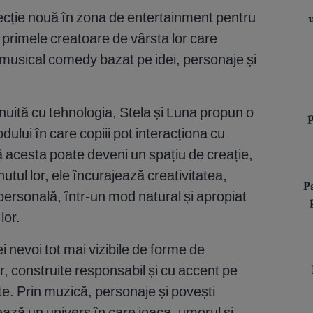
recție nouă în zona de entertainment pentru
e primele creatoare de vârsta lor care
 musical comedy bazat pe idei, personaje și
nuită cu tehnologia, Stela și Luna propun o
lui în care copiii pot interacționa cu
 acesta poate deveni un spațiu de creație,
tul lor, ele încurajează creativitatea,
P
personală, într-un mod natural și apropiat
lor.
 nevoi tot mai vizibile de forme de
r, construite responsabil și cu accent pe
ate. Prin muzică, personaje și povești
ează un univers în care joaca, umorul și