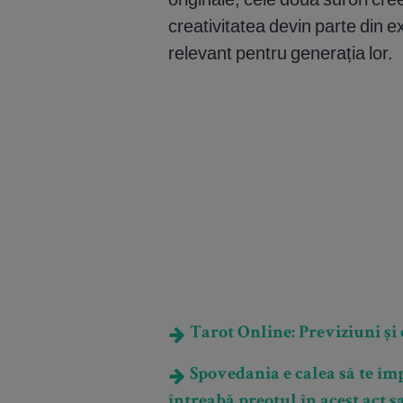
creativitatea devin parte din ex
relevant pentru generația lor.
Tarot Online: Previziuni și e
Spovedania e calea să te împ
întreabă preotul în acest act 