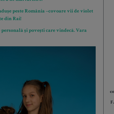
ndușe peste România –covoare vii de violet
te din Rai!
 personală și povești care vindecă. Vara
co
F