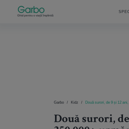
SPEC
Ghid pentru o viață împlinită
Garbo
Kidz
Două surori, de 9 și 12 ani
Două surori, de