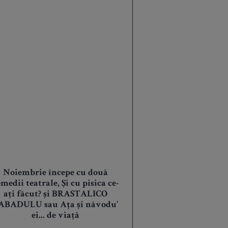
Noiembrie începe cu două
medii teatrale, Și cu pisica ce-
ați făcut? și BRASTALICO
ABADULU sau Ața și năvodu'
ei... de viață