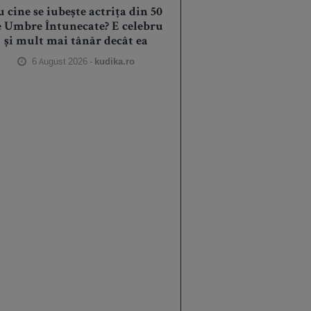
 cine se iubește actrița din 50
e Umbre Întunecate? E celebru
și mult mai tânăr decât ea
6 August 2026 -
kudika.ro