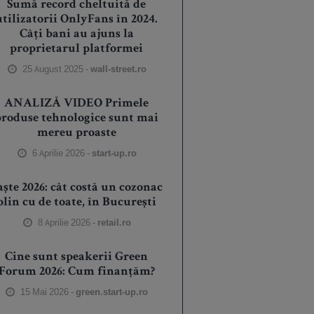
Sumă record cheltuită de
utilizatorii OnlyFans în 2024.
Câți bani au ajuns la
proprietarul platformei
25 August 2025 -
wall-street.ro
ANALIZĂ VIDEO Primele
produse tehnologice sunt mai
mereu proaste
6 Aprilie 2026 -
start-up.ro
aște 2026: cât costă un cozonac
plin cu de toate, în București
8 Aprilie 2026 -
retail.ro
Cine sunt speakerii Green
Forum 2026: Cum finanțăm?
15 Mai 2026 -
green.start-up.ro