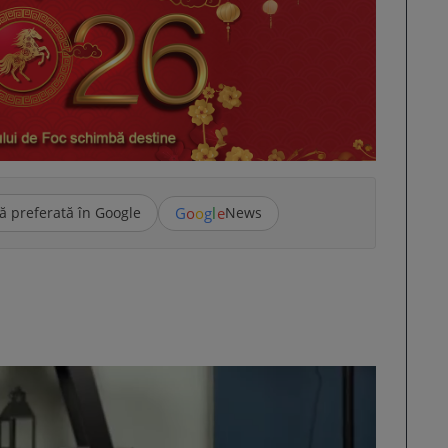
G
o
o
g
l
e
ă preferată în Google
News