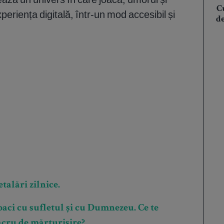
Cu
periența digitală, într-un mod accesibil și
d
talări zilnice.
aci cu sufletul și cu Dumnezeu. Ce te
sacru de mărturisire?