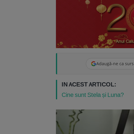
Adaugă-ne ca surs
IN ACEST ARTICOL:
Cine sunt Stela și Luna?