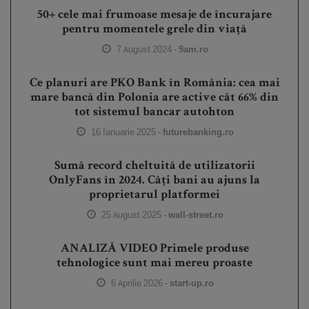
50+ cele mai frumoase mesaje de încurajare
pentru momentele grele din viață
7 August 2024 -
9am.ro
Ce planuri are PKO Bank în România: cea mai
mare bancă din Polonia are active cât 66% din
tot sistemul bancar autohton
16 Ianuarie 2025 -
futurebanking.ro
Sumă record cheltuită de utilizatorii
OnlyFans în 2024. Câți bani au ajuns la
proprietarul platformei
25 August 2025 -
wall-street.ro
ANALIZĂ VIDEO Primele produse
tehnologice sunt mai mereu proaste
6 Aprilie 2026 -
start-up.ro