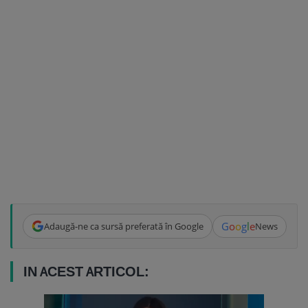
G
o
o
g
l
e
Adaugă-ne ca sursă preferată în Google
News
IN ACEST ARTICOL: