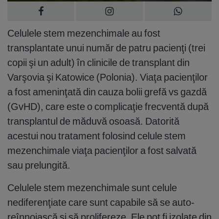
Celulele stem mezenchimale au fost
transplantate unui număr de patru pacienţi (trei
copii şi un adult) în clinicile de transplant din
Varşovia şi Katowice (Polonia). Viaţa pacienţilor
a fost ameninţată din cauza bolii grefă vs gazdă
(GvHD), care este o complicaţie frecventă după
transplantul de măduvă osoasă. Datorită
acestui nou tratament folosind celule stem
mezenchimale viaţa pacienţilor a fost salvată
sau prelungită.
Celulele stem mezenchimale sunt celule
nediferenţiate care sunt capabile să se auto-
reînnoiască şi să prolifereze. Ele pot fi izolate din