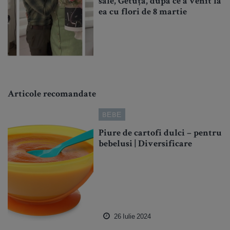
sale, Getuța, după ce a venit la
ea cu flori de 8 martie
Articole recomandate
BEBE
Piure de cartofi dulci – pentru
bebelusi | Diversificare
26 Iulie 2024