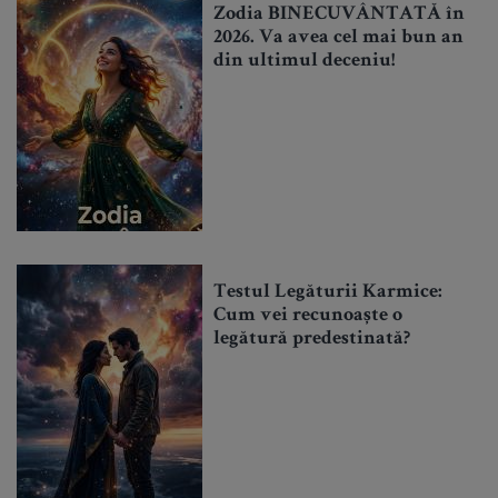
Zodia BINECUVÂNTATĂ în
2026. Va avea cel mai bun an
din ultimul deceniu!
Testul Legăturii Karmice:
Cum vei recunoaște o
legătură predestinată?