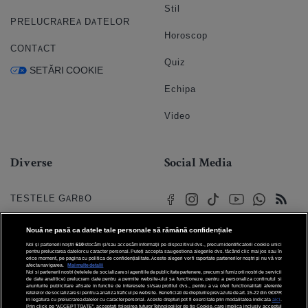
Stil
PRELUCRAREA DATELOR
Horoscop
CONTACT
Quiz
SETĂRI COOKIE
Echipa
Video
Diverse
Social Media
TESTELE GARBO
HOROSCOP
Nouă ne pasă ca datele tale personale să rămână confidențiale
Noi și partenerii noștri
610
stocăm și/sau accesăm informații pe dispozitivul dvs., precum identificatorii cookie unici
HOROSCOPUL IUBIRII
pentru prelucrarea datelor cu caracter personal. Puteți accepta sau gestiona alegerile dvs. făcând clic mai jos sau în
orice moment, pe pagina cu politica de confidențialitate. Aceste alegeri vor fi raportate partenerilor noștri și nu vă vor
afecta navigarea.
Mai multe detalii
Noi si partenerii nostri (retelele de socializare si agentiile de publicitate partenere, precum si furnizorii nostri de servicii
© 2026 Internet Corp SRL
FORUMURI
de date analitice) prelucram date pentru a permite website-ului sa functioneze, pentru a personaliza continutul si
Toate drepturile rezervate
anunturile publicitare afisate in functie de interesele si/sau profilul dvs., pentru a va oferi functionalitati aferente
retelelor de socializare si pentru a analiza traficul pe website. Beneficiati de drepturile prevazute de art. 15-22 din GDPR
in legatura cu prelucrarea datelor cu caracter personal. Aceste drepturi pot fi exercitate prin modalitatea indicata
aici
.
TRATAMENTE NATURISTE
Prin click pe “ACCEPT TOATE”, acceptati folosirea tuturor Tehnologiilor de tip Cookie, care implica inclusiv acceptul