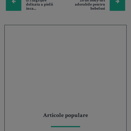
(P) Ingrijire
20 de body-uri
delicata a pielii
adorabile pentru
inca...
bebelusi
Articole populare