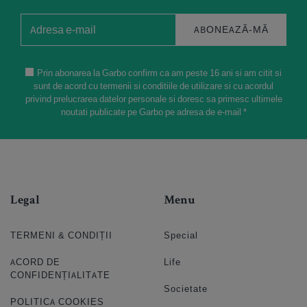
ABONEAZĂ-MĂ
Prin abonarea la Garbo confirm ca am peste 16 ani si am citit si
sunt de acord cu termenii si conditiile de utilizare si cu acordul
privind prelucrarea datelor personale si doresc sa primesc ultimele
noutati publicate pe Garbo pe adresa de e-mail *
Legal
Menu
TERMENI & CONDIȚII
Special
ACORD DE
Life
CONFIDENȚIALITATE
Societate
POLITICA COOKIES