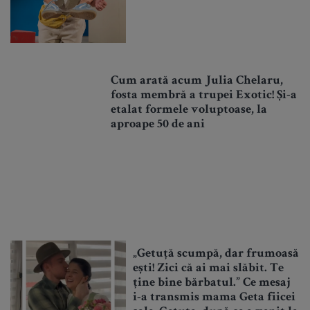
Cum arată acum Julia Chelaru,
fosta membră a trupei Exotic! Și-a
etalat formele voluptoase, la
aproape 50 de ani
„Getuță scumpă, dar frumoasă
ești! Zici că ai mai slăbit. Te
ține bine bărbatul.” Ce mesaj
i-a transmis mama Geta fiicei