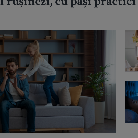
l rușinezi, cu pași practici