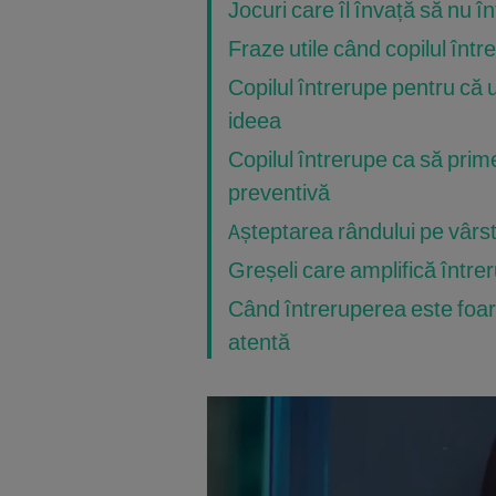
Jocuri care îl învață să nu 
Fraze utile când copilul într
Copilul întrerupe pentru că ui
ideea
Copilul întrerupe ca să pri
preventivă
Așteptarea rândului pe vârste:
Greșeli care amplifică între
Când întreruperea este foar
atentă