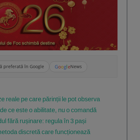
G
o
o
g
l
e
ă preferată în Google
News
e reale pe care părinții le pot observa
: de ce este o abilitate, nu o comandă
ul fără rușinare: regula în 3 pași
 metoda discretă care funcționează