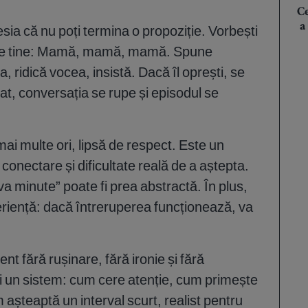
Ce
a
ia că nu poți termina o propoziție. Vorbești
peste tine: Mamă, mamă, mamă. Spune
 ridică vocea, insistă. Dacă îl oprești, se
at, conversația se rupe și episodul se
ai multe ori, lipsă de respect. Este un
onectare și dificultate reală de a aștepta.
va minute” poate fi prea abstractă. În plus,
eriență: dacă întreruperea funcționează, va
t fără rușinare, fără ironie și fără
eți un sistem: cum cere atenție, cum primește
m așteaptă un interval scurt, realist pentru