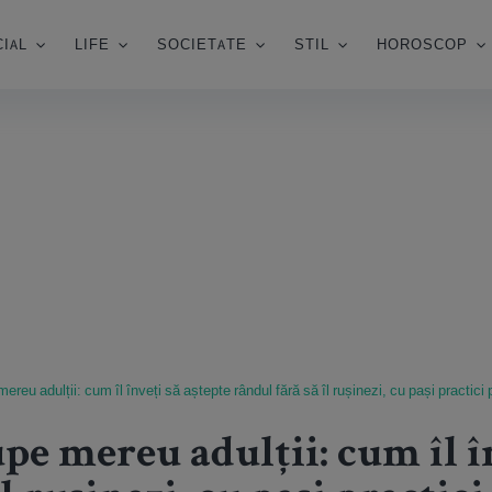
IAL
LIFE
SOCIETATE
STIL
HOROSCOP
mereu adulții: cum îl înveți să aștepte rândul fără să îl rușinezi, cu pași practici
pe mereu adulții: cum îl î