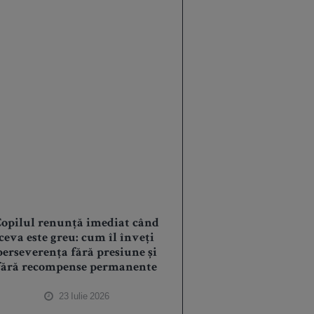
opilul renunță imediat când
ceva este greu: cum îl înveți
perseverența fără presiune și
fără recompense permanente
23 Iulie 2026