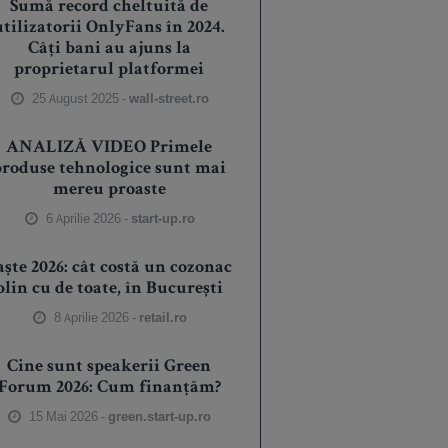
Sumă record cheltuită de
utilizatorii OnlyFans în 2024.
Câți bani au ajuns la
proprietarul platformei
25 August 2025 -
wall-street.ro
ANALIZĂ VIDEO Primele
produse tehnologice sunt mai
mereu proaste
6 Aprilie 2026 -
start-up.ro
aște 2026: cât costă un cozonac
plin cu de toate, în București
8 Aprilie 2026 -
retail.ro
Cine sunt speakerii Green
Forum 2026: Cum finanțăm?
15 Mai 2026 -
green.start-up.ro