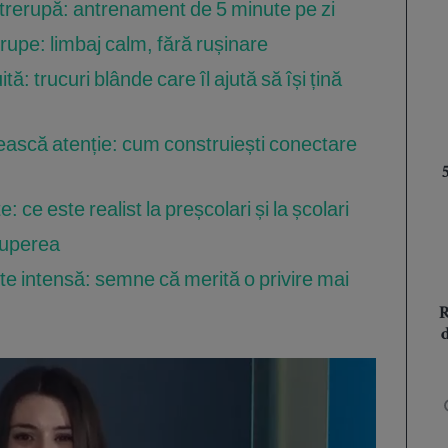
întrerupă: antrenament de 5 minute pe zi
erupe: limbaj calm, fără rușinare
tă: trucuri blânde care îl ajută să își țină
mească atenție: cum construiești conectare
 ce este realist la preșcolari și la școlari
ruperea
te intensă: semne că merită o privire mai