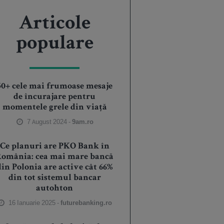
Articole
populare
50+ cele mai frumoase mesaje
de încurajare pentru
momentele grele din viață
7 August 2024 -
9am.ro
Ce planuri are PKO Bank în
România: cea mai mare bancă
din Polonia are active cât 66%
din tot sistemul bancar
autohton
16 Ianuarie 2025 -
futurebanking.ro