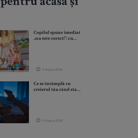
 pentru acasă și
Copilul spune imediat
„nu este corect!”: cum
îl ajuți să înțeleagă
regulile, echitatea și
compromisurile fără
conflicte
6 August 2026
Ce se întâmplă cu
creierul tău când stai
prea mult pe telefon
înainte de somn
6 August 2026