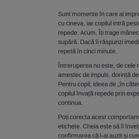
Sunt momente în care ai impres
cu cineva, iar copilul intră 
repede. Acum. Îți trage mâneca,
supără. Dacă îi răspunzi imedi
repetă în cinci minute.
Întreruperea nu este, de cele m
amestec de impuls, dorință de c
Pentru copil, ideea de „în câte
copilul învață repede prin exp
continua.
Poți corecta acest comportamen
etichete. Cheia este să îl înv
confirmarea că l-ai auzit și cu