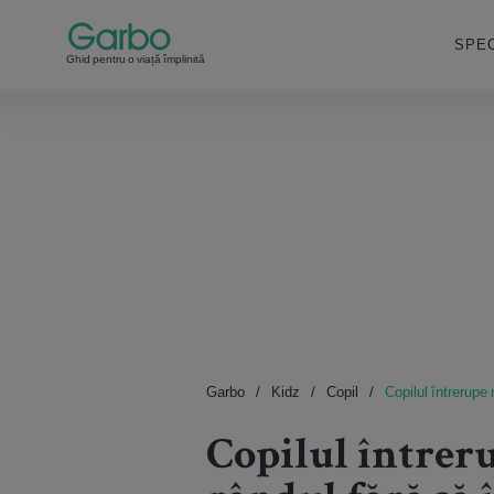
SPEC
Ghid pentru o viață împlinită
Garbo
Kidz
Copil
Copilul întrerupe 
Copilul întreru