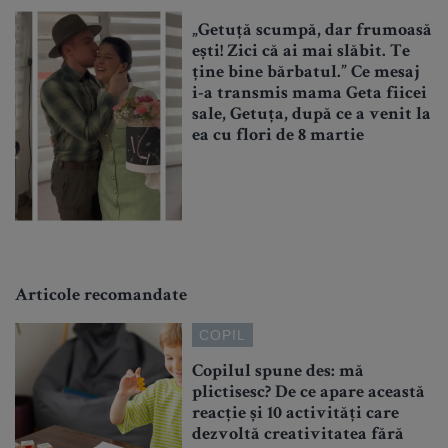
„Getuță scumpă, dar frumoasă
ești! Zici că ai mai slăbit. Te
ține bine bărbatul.” Ce mesaj
i-a transmis mama Geta fiicei
sale, Getuța, după ce a venit la
ea cu flori de 8 martie
Articole recomandate
COPIL
Copilul spune des: mă
plictisesc? De ce apare această
reacție și 10 activități care
dezvoltă creativitatea fără