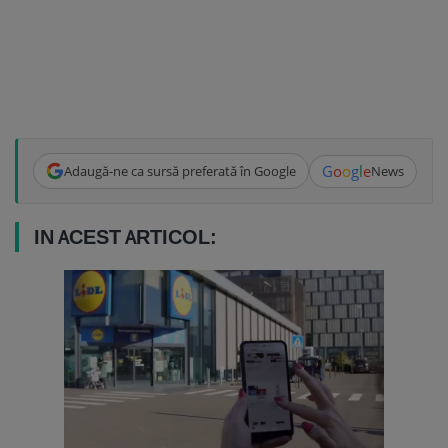
G
o
o
g
l
e
Adaugă-ne ca sursă preferată în Google
News
IN ACEST ARTICOL: