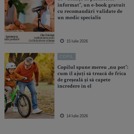
informat”, un e-book gratuit
cu recomandări validate de
un medic specialis
15 Iulie 2026
COPIL
Copilul spune mereu „nu pot”:
cum îl ajuți să treacă de frica
de greșeală și să capete
încredere în el
14 Iulie 2026