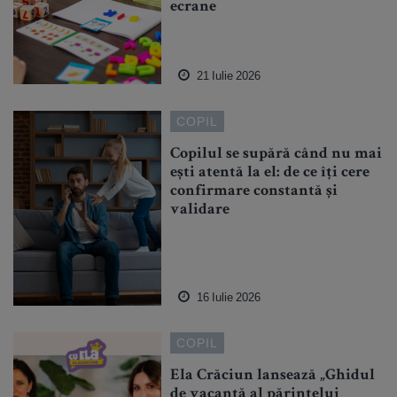
ecrane
21 Iulie 2026
COPIL
Copilul se supără când nu mai
ești atentă la el: de ce îți cere
confirmare constantă și
validare
16 Iulie 2026
COPIL
Ela Crăciun lansează „Ghidul
de vacanță al părintelui