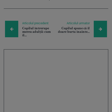
Articolul precedent
Articolul urmator
Copilul întrerupe
Copilul spune că îl
mereu adulții: cum
doare burta înainte...
îl...