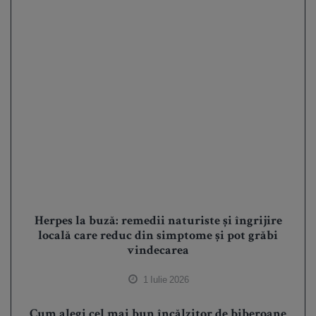
Herpes la buză: remedii naturiste și îngrijire
locală care reduc din simptome și pot grăbi
vindecarea
1 Iulie 2026
Cum alegi cel mai bun încălzitor de biberoane