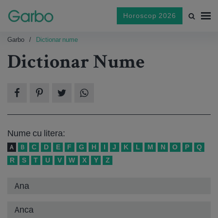
Horoscop 2026
Garbo
Dictionar nume
Dictionar Nume
Nume cu litera:
A
B
C
D
E
F
G
H
I
J
K
L
M
N
O
P
Q
R
S
T
U
V
W
X
Y
Z
Ana
Anca