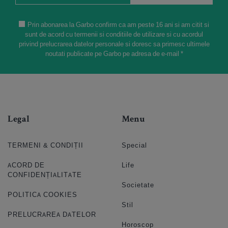
Prin abonarea la Garbo confirm ca am peste 16 ani si am citit si
sunt de acord cu termenii si conditiile de utilizare si cu acordul
privind prelucrarea datelor personale si doresc sa primesc ultimele
noutati publicate pe Garbo pe adresa de e-mail *
Legal
Menu
TERMENI & CONDIȚII
Special
ACORD DE
Life
CONFIDENȚIALITATE
Societate
POLITICA COOKIES
Stil
PRELUCRAREA DATELOR
Horoscop