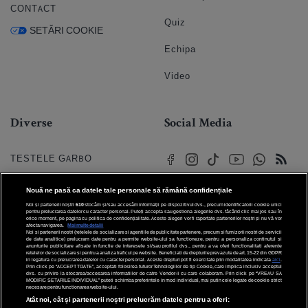
CONTACT
Quiz
SETĂRI COOKIE
Echipa
Video
Diverse
Social Media
TESTELE GARBO
HOROSCOP
Nouă ne pasă ca datele tale personale să rămână confidențiale
Noi și partenerii noștri
610
stocăm și/sau accesăm informații pe dispozitivul dvs., precum identificatorii cookie unici
HOROSCOPUL IUBIRII
pentru prelucrarea datelor cu caracter personal. Puteți accepta sau gestiona alegerile dvs. făcând clic mai jos sau în
orice moment, pe pagina cu politica de confidențialitate. Aceste alegeri vor fi raportate partenerilor noștri și nu vă vor
afecta navigarea.
Mai multe detalii
Noi si partenerii nostri (retelele de socializare si agentiile de publicitate partenere, precum si furnizorii nostri de servicii
© 2026 Internet Corp SRL
FORUMURI
de date analitice) prelucram date pentru a permite website-ului sa functioneze, pentru a personaliza continutul si
Toate drepturile rezervate
anunturile publicitare afisate in functie de interesele si/sau profilul dvs., pentru a va oferi functionalitati aferente
retelelor de socializare si pentru a analiza traficul pe website. Beneficiati de drepturile prevazute de art. 15-22 din GDPR
in legatura cu prelucrarea datelor cu caracter personal. Aceste drepturi pot fi exercitate prin modalitatea indicata
aici
.
TRATAMENTE NATURISTE
Prin click pe “ACCEPT TOATE”, acceptati folosirea tuturor Tehnologiilor de tip Cookie, care implica inclusiv acceptul
dvs. cu privire la stocarea/accesarea informatiilor de catre Vendor-ii cu care colaboram. Prin click pe “VREAU SA
MODIFIC SETARILE INDIVIDUAL” puteti schimba preferintele in mod individual, mai putin cele legate de cookie strict
necesare pentru functionarea website-ului.
DICTIONARE NUME
Atât noi, cât și partenerii noștri prelucrăm datele pentru a oferi: