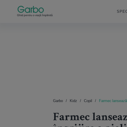
SPEC
Ghid pentru o viață împlinită
Garbo
Kidz
Copil
Farmec lansează Ge
Farmec lanseaz