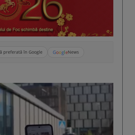
G
o
o
g
l
e
ă preferată în Google
News