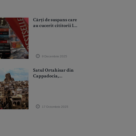
Cărți de suspans care
au cucerit cititorii la
Gaudeamus 2025
9 Decembrie 2025
Satul Ortahisar din
Cappadocia,
desemnat unul dintre
cele mai frumoase 50
de sate din lume în
2025
17 Octombrie 2025