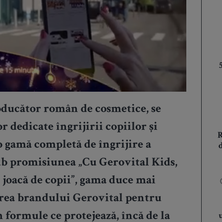
ducător român de cosmetice, se
 dedicate îngrijirii copiilor și
o gamă completă de îngrijire a
Sub promisiunea „Cu Gerovital Kids,
o joacă de copii”, gama duce mai
carea brandului Gerovital pentru
m formule ce protejează, încă de la