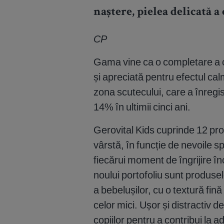
naștere, pielea delicată a 
CP
Gama vine ca o completare a cr
și apreciată pentru efectul cal
zona scutecului, care a înregi
14% în ultimii cinci ani.
Gerovital Kids cuprinde 12 pro
vârstă, în funcție de nevoile spe
fiecărui moment de îngrijire în
noului portofoliu sunt produsel
a bebelușilor, cu o textură fin
celor mici. Ușor și distractiv de f
copiilor pentru a contribui la a