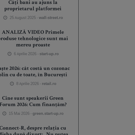
Câți bani au ajuns la
proprietarul platformei
25 August 2025 -
wall-street.ro
ANALIZĂ VIDEO Primele
produse tehnologice sunt mai
mereu proaste
6 Aprilie 2026 -
start-up.ro
aște 2026: cât costă un cozonac
plin cu de toate, în București
8 Aprilie 2026 -
retail.ro
Cine sunt speakerii Green
Forum 2026: Cum finanțăm?
15 Mai 2026 -
green.start-up.ro
Connect-R, despre relația cu
isha după divorț: „Nu putea