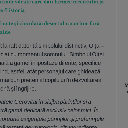
ști adevărate care dau farmec trecutului și
 fi istoria
ructe și ciocolată: desertul răcoritor fără
calde
 raft datorită simbolului distinctiv, Oița –
ociat cu momentul somnului. Simbolul Oiței
uală a gamei în ipostaze diferite, specifice
enind, astfel, atât personajul care ghidează
 mai bun prieten al copilului în dezvoltarea
M
nă și îngrijire.
patele Gerovital în slujba părinților și a
tră gamă dedicată exclusiv celor mici. În
eună exigențele părinților și preferințele
gamă testată dermatologic, din ingrediente