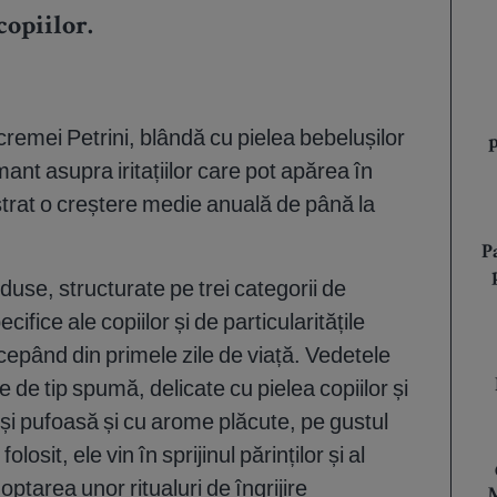
copiilor.
emei Petrini, blândă cu pielea bebelușilor
mant asupra iritațiilor care pot apărea în
strat o creștere medie anuală de până la
P
duse, structurate pe trei categorii de
cifice ale copiilor și de particularitățile
cepând din primele zile de viață. Vedetele
e de tip spumă, delicate cu pielea copiilor și
ă și pufoasă și cu arome plăcute, pe gustul
olosit, ele vin în sprijinul părinților și al
doptarea unor ritualuri de îngrijire
M