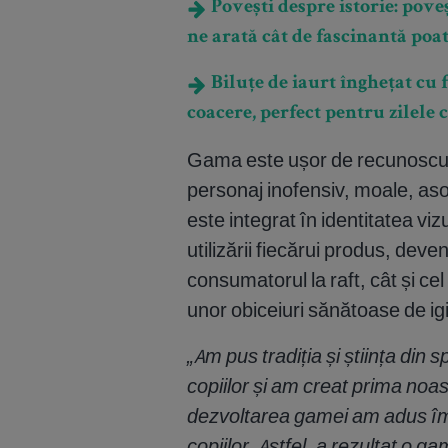
Povești despre istorie: pove
ne arată cât de fascinantă poate
Biluțe de iaurt înghețat cu f
coacere, perfect pentru zilele 
Gama este ușor de recunoscut la
personaj inofensiv, moale, as
este integrat în identitatea viz
utilizării fiecărui produs, dev
consumatorul la raft, cât și cel
unor obiceiuri sănătoase de igie
„Am pus tradiția și știința din s
copiilor și am creat prima noas
dezvoltarea gamei am adus împr
copiilor. Astfel, a rezultat o 