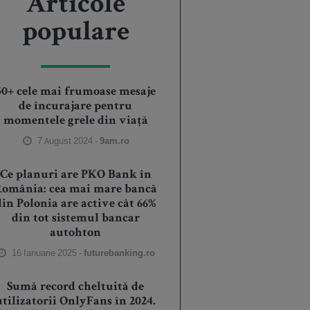
Articole
populare
50+ cele mai frumoase mesaje
de încurajare pentru
momentele grele din viață
7 August 2024 -
9am.ro
Ce planuri are PKO Bank în
România: cea mai mare bancă
din Polonia are active cât 66%
din tot sistemul bancar
autohton
16 Ianuarie 2025 -
futurebanking.ro
Sumă record cheltuită de
utilizatorii OnlyFans în 2024.