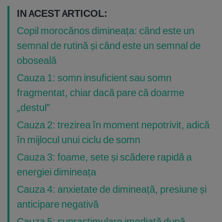
IN ACEST ARTICOL:
Copil morocănos dimineața: când este un
semnal de rutină și când este un semnal de
oboseală
Cauza 1: somn insuficient sau somn
fragmentat, chiar dacă pare că doarme
„destul”
Cauza 2: trezirea în moment nepotrivit, adică
în mijlocul unui ciclu de somn
Cauza 3: foame, sete și scădere rapidă a
energiei dimineața
Cauza 4: anxietate de dimineață, presiune și
anticipare negativă
Cauza 5: suprastimulare imediată după