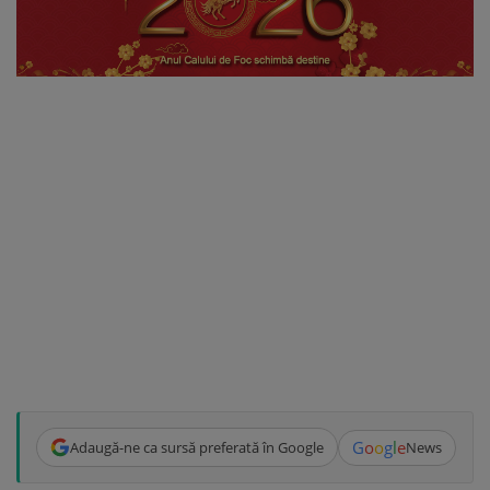
G
o
o
g
l
e
Adaugă-ne ca sursă preferată în Google
News