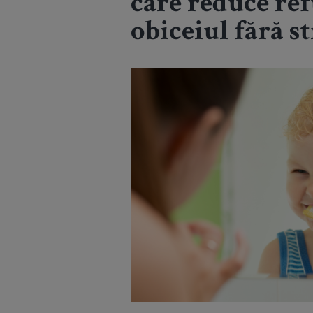
care reduce ref
obiceiul fără st