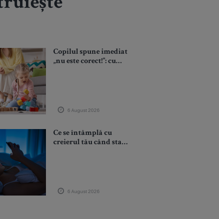
truiește
Copilul spune imediat
„nu este corect!”: cum
îl ajuți să înțeleagă
regulile, echitatea și
compromisurile fără
conflicte
6 August 2026
Ce se întâmplă cu
creierul tău când stai
prea mult pe telefon
înainte de somn
6 August 2026