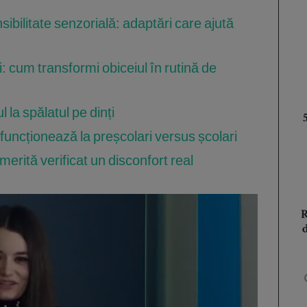
nsibilitate senzorială: adaptări care ajută
i: cum transformi obiceiul în rutină de
 la spălatul pe dinți
 funcționează la preșcolari versus școlari
erită verificat un disconfort real