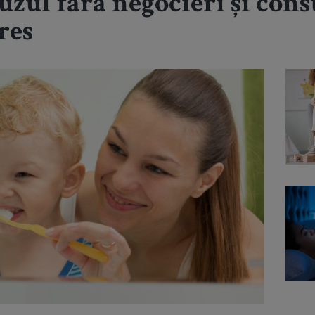
uzul fără negocieri și cons
res