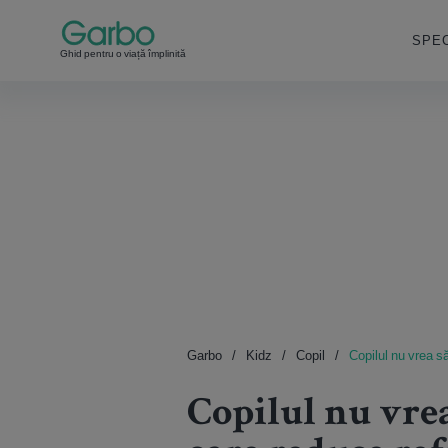
SPEC
Ghid pentru o viață împlinită
Garbo
Kidz
Copil
Copilul nu vrea să
Copilul nu vrea