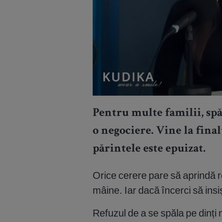
Pentru multe familii, spăl
o negociere. Vine la finalu
părintele este epuizat.
Orice cerere pare să aprindă r
mâine. Iar dacă încerci să insi
Refuzul de a se spăla pe dinți