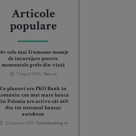
Articole
populare
50+ cele mai frumoase mesaje
de încurajare pentru
momentele grele din viață
7 August 2024 -
9am.ro
Ce planuri are PKO Bank în
România: cea mai mare bancă
din Polonia are active cât 66%
din tot sistemul bancar
autohton
16 Ianuarie 2025 -
futurebanking.ro