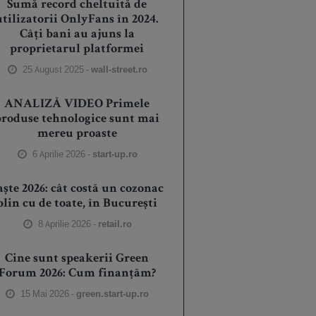
Sumă record cheltuită de
utilizatorii OnlyFans în 2024.
Câți bani au ajuns la
proprietarul platformei
25 August 2025 -
wall-street.ro
ANALIZĂ VIDEO Primele
produse tehnologice sunt mai
mereu proaste
6 Aprilie 2026 -
start-up.ro
aște 2026: cât costă un cozonac
plin cu de toate, în București
8 Aprilie 2026 -
retail.ro
Cine sunt speakerii Green
Forum 2026: Cum finanțăm?
15 Mai 2026 -
green.start-up.ro