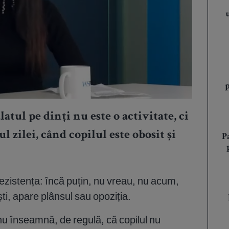
atul pe dinți nu este o activitate, ci
l zilei, când copilul este obosit și
P
ezistența: încă puțin, nu vreau, nu acum,
ști, apare plânsul sau opoziția.
 nu înseamnă, de regulă, că copilul nu