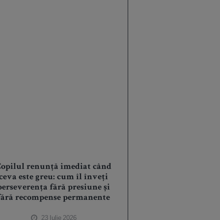
opilul renunță imediat când
ceva este greu: cum îl înveți
perseverența fără presiune și
fără recompense permanente
23 Iulie 2026