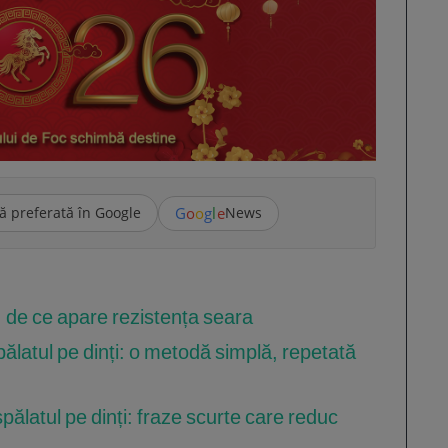
G
o
o
g
l
e
ă preferată în Google
News
i: de ce apare rezistența seara
ălatul pe dinți: o metodă simplă, repetată
pălatul pe dinți: fraze scurte care reduc