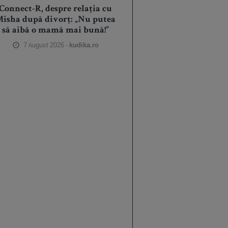
Connect-R, despre relația cu
isha după divorț: „Nu putea
să aibă o mamă mai bună!”
7 August 2026 -
kudika.ro