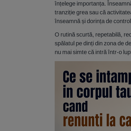
înțelege importanța. Înseamnă
tranziție grea sau că activitat
înseamnă și dorința de control
O rutină scurtă, repetabilă, r
spălatul pe dinți din zona de de
nu mai simte că intră într-o lup