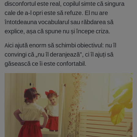
disconfortul este real, copilul simte că singura
cale de a-l opri este să refuze. El nu are
întotdeauna vocabularul sau răbdarea să
explice, așa că spune nu și începe criza.
Aici ajută enorm să schimbi obiectivul: nu îl
convingi că „nu îl deranjează”, ci îl ajuți să
găsească ce îi este confortabil.