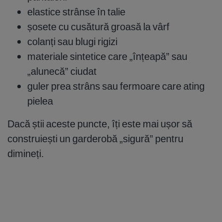
elastice strânse în talie
șosete cu cusătură groasă la vârf
colanți sau blugi rigizi
materiale sintetice care „înțeapă” sau
„alunecă” ciudat
guler prea strâns sau fermoare care ating
pielea
Dacă știi aceste puncte, îți este mai ușor să
construiești un garderobă „sigură” pentru
dimineți.