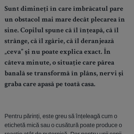
Sunt dimineți în care îmbrăcatul pare
un obstacol mai mare decât plecarea în
sine. Copilul spune că îl înțeapă, că îl
strânge, că îl zgârie, că îl deranjează
„ceva” și nu poate explica exact. În
câteva minute, o situație care părea
banală se transformă în plâns, nervi și
graba care apasă pe toată casa.
Pentru părinți, este greu să înțeleagă cum o
etichetă mică sau o cusătură poate produce o
reacție atât de puternică. Dar pentru unii copii,