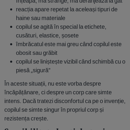
înțeapă, mă strânge, mă deranjează la gât
reacția apare repetat la aceleași tipuri de
haine sau materiale
copilul se agită în special la etichete,
cusături, elastice, șosete
îmbrăcatul este mai greu când copilul este
obosit sau grăbit
copilul se liniștește vizibil când schimbă cu o
piesă „sigură”
În aceste situații, nu este vorba despre
încăpățânare, ci despre un corp care simte
intens. Dacă tratezi disconfortul ca pe o invenție,
copilul se simte singur în propriul corp și
rezistența crește.