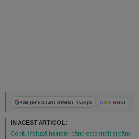
G
o
o
g
l
e
Adaugă-ne ca sursă preferată în Google
News
IN ACEST ARTICOL:
Copilul refuză hainele: când este moft și când