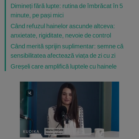
Dimineți fără lupte: rutina de îmbrăcat în 5
minute, pe pași mici
Când refuzul hainelor ascunde altceva:
anxietate, rigiditate, nevoie de control
Când merită sprijin suplimentar: semne că
sensibilitatea afectează viața de zi cu zi
Greșeli care amplifică luptele cu hainele