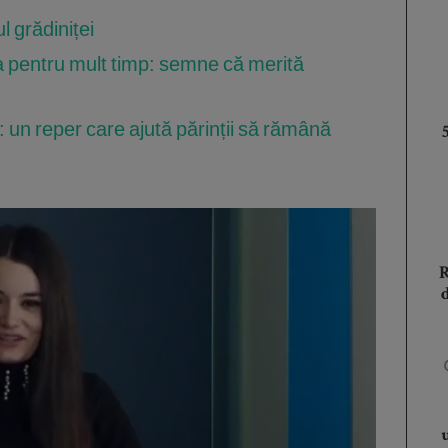
l grădiniței
ța pentru mult timp: semne că merită
: un reper care ajută părinții să rămână