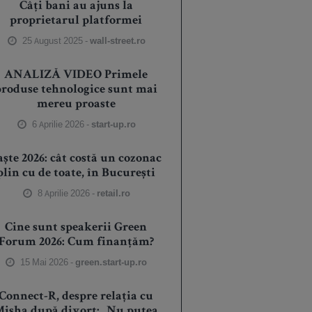
Câți bani au ajuns la
proprietarul platformei
25 August 2025 -
wall-street.ro
ANALIZĂ VIDEO Primele
produse tehnologice sunt mai
mereu proaste
6 Aprilie 2026 -
start-up.ro
aște 2026: cât costă un cozonac
plin cu de toate, în București
8 Aprilie 2026 -
retail.ro
Cine sunt speakerii Green
Forum 2026: Cum finanțăm?
15 Mai 2026 -
green.start-up.ro
Connect-R, despre relația cu
isha după divorț: „Nu putea