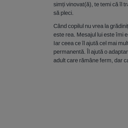
simți vinovat(ă), te temi că îl t
să pleci.
Când copilul nu vrea la grădini
este rea. Mesajul lui este îmi
Iar ceea ce îl ajută cel mai mul
permanentă. Îl ajută o adaptare
adult care rămâne ferm, dar c