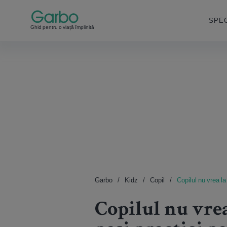
SPEC
Ghid pentru o viață împlinită
Garbo
Kidz
Copil
Copilul nu vrea la
Copilul nu vrea