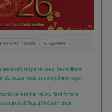
G
o
o
g
l
e
ă preferată în Google
News
 arată refuzul pe vârste și de ce diferă
niță: cauze reale pe care părinții le pot
ractici care reduc refuzul fără forțare
e spui ca să îl ajuți fără să îi crești