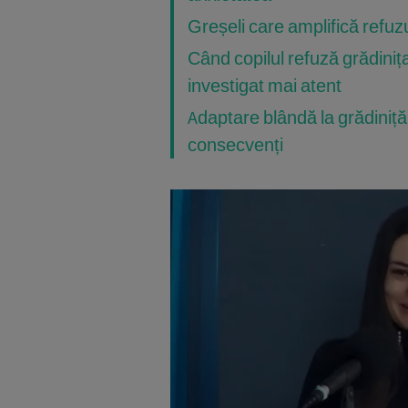
Greșeli care amplifică refuzu
Când copilul refuză grădini
investigat mai atent
Adaptare blândă la grădiniță
consecvenți