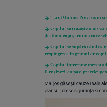
Tarot Online: Previziuni și e
Copilul se trezește morocănos
de dimineață și rutina care sch
Copilul se supără când este 
respingerea în grupul de copii
Copilul întrerupe mereu adul
îl rușinezi, cu pași practici pe
Mai jos găsești cauze reale ale 
plânsul, cresc siguranța și con