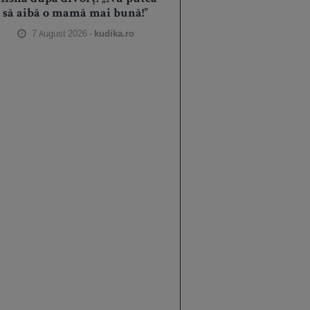
să aibă o mamă mai bună!”
7 August 2026 -
kudika.ro