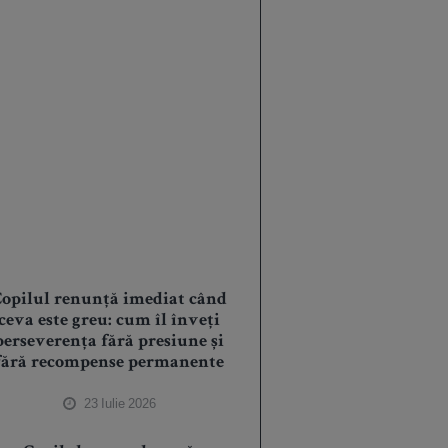
opilul renunță imediat când
ceva este greu: cum îl înveți
perseverența fără presiune și
fără recompense permanente
23 Iulie 2026