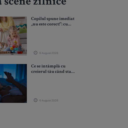
 scene zilnice
Copilul spune imediat
„nu este corect!”: cum
îl ajuți să înțeleagă
regulile, echitatea și
compromisurile fără
conflicte
6 August 2026
Ce se întâmplă cu
creierul tău când stai
prea mult pe telefon
înainte de somn
6 August 2026