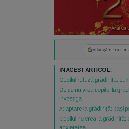
Adaugă-ne ca surs
IN ACEST ARTICOL:
Copilul refuză grădinița: cum
De ce nu vrea copilul la grădi
investiga
Adaptare la grădiniță: pași p
Copilul nu vrea la grădiniță: c
anxietatea