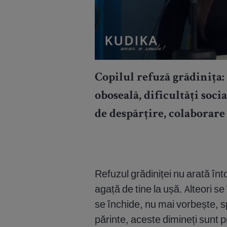
Copilul refuză grădinița: 
oboseală, dificultăți soci
de despărțire, colaborar
Refuzul grădiniței nu arată înt
agață de tine la ușă. Alteori s
se închide, nu mai vorbește, 
părinte, aceste dimineți sunt p