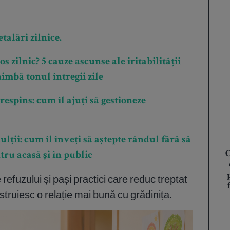
talări zilnice.
 zilnic? 5 cauze ascunse ale iritabilității
imbă tonul întregii zile
respins: cum îl ajuți să gestioneze
ții: cum îl înveți să aștepte rândul fără să
C
ntru acasă și în public
refuzului și pași practici care reduc treptat
struiesc o relație mai bună cu grădinița.