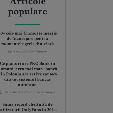
Articole
populare
50+ cele mai frumoase mesaje
de încurajare pentru
momentele grele din viață
7 August 2024 -
9am.ro
Ce planuri are PKO Bank în
România: cea mai mare bancă
din Polonia are active cât 66%
din tot sistemul bancar
autohton
16 Ianuarie 2025 -
futurebanking.ro
Sumă record cheltuită de
utilizatorii OnlyFans în 2024.