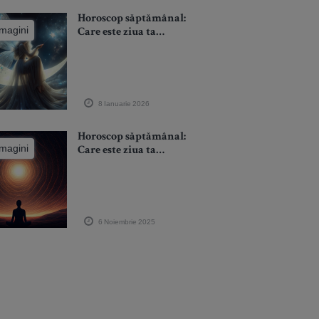
Horoscop săptămânal:
imagini
Care este ziua ta
norocoasă în funcție
de zodie în
săptămâna 12-18
ianuarie 2026?
8 Ianuarie 2026
Horoscop săptămânal:
imagini
Care este ziua ta
norocoasă în funcție
de zodie în
săptămâna 10-16
noiembrie 2025?
6 Noiembrie 2025