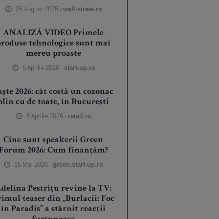
25 August 2025 -
wall-street.ro
ANALIZĂ VIDEO Primele
produse tehnologice sunt mai
mereu proaste
6 Aprilie 2026 -
start-up.ro
aște 2026: cât costă un cozonac
plin cu de toate, în București
8 Aprilie 2026 -
retail.ro
Cine sunt speakerii Green
Forum 2026: Cum finanțăm?
15 Mai 2026 -
green.start-up.ro
delina Pestrițu revine la TV:
rimul teaser din „Burlacii: Foc
în Paradis” a stârnit reacții