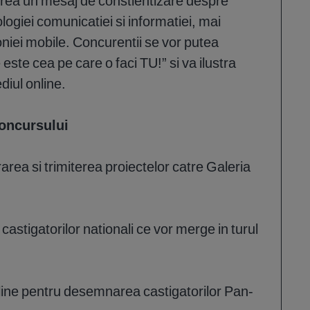
crea un mesaj de constientizare despre
nologiei comunicatiei si informatiei, mai
foniei mobile. Concurentii se vor putea
 este cea pe care o faci TU!” si va ilustra
diul online.
concursului
area si trimiterea proiectelor catre Galeria
castigatorilor nationali ce vor merge in turul
-line pentru desemnarea castigatorilor Pan-