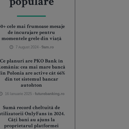
populare
50+ cele mai frumoase mesaje
de încurajare pentru
momentele grele din viață
7 August 2024 -
9am.ro
Ce planuri are PKO Bank în
România: cea mai mare bancă
din Polonia are active cât 66%
din tot sistemul bancar
autohton
16 Ianuarie 2025 -
futurebanking.ro
Sumă record cheltuită de
utilizatorii OnlyFans în 2024.
Câți bani au ajuns la
proprietarul platformei