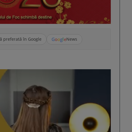
G
o
o
g
l
e
ă preferată în Google
News