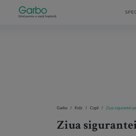
SPEC
Ghid pentru o viață împlinită
Garbo
Kidz
Copil
Ziua sigurantei pe
Ziua sigurantei