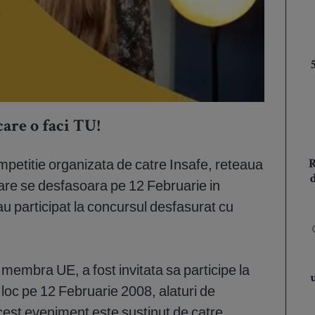
care o faci TU!
mpetitie organizata de catre Insafe, reteaua
are se desfasoara pe 12 Februarie in
 au participat la concursul desfasurat cu
membra UE, a fost invitata sa participe la
loc pe 12 Februarie 2008, alaturi de
cest eveniment este sustinut de catre