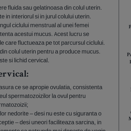
e fluida sau gelatinoasa din colul uterin.
in interiorul si in jurul colului uterin.
ngul ciclului menstrual al unei femei
istenta acestui mucus. Acest lucru se
 care fluctueaza pe tot parcursul ciclului.
din colul uterin pentru a produce mucus.
P
e si lichid cervical.
rvical:
masura ce se apropie ovulatia, consistenta
eul spermatozoizilor la ovul pentru
rmatozoizii;
ilor nedorite – desi nu este cu siguranta o
M
eptie – desi uneori faciliteaza sarcina, in
elemente sa patrunde mai departe de vagin