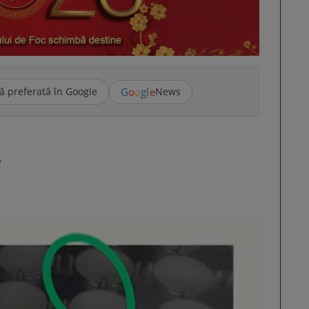
G
o
o
g
l
e
ă preferată în Google
News
?