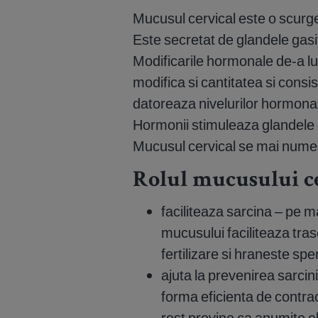
Mucusul cervical este o scurger
Este secretat de glandele gasite 
Modificarile hormonale de-a lu
modifica si cantitatea si cons
datoreaza nivelurilor hormonale
Hormonii stimuleaza glandele 
Mucusul cervical se mai numest
Rolul mucusului ce
faciliteaza sarcina – pe 
mucusului faciliteaza tras
fertilizare si hraneste spe
ajuta la prevenirea sarcin
forma eficienta de contrac
rest previne ca anumite 