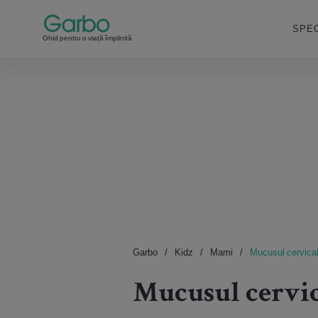
SPEC
Ghid pentru o viață împlinită
Garbo
Kidz
Mami
Mucusul cervical 
Mucusul cervical