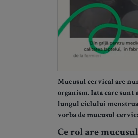
Mucusul cervical are nu
organism. Iata care sunt 
lungul ciclului menstrual
vorba de mucusul cervica
Ce rol are mucusul