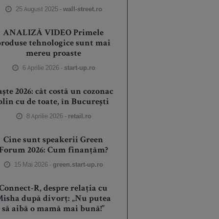
25 August 2025 -
wall-street.ro
ANALIZĂ VIDEO Primele
produse tehnologice sunt mai
mereu proaste
6 Aprilie 2026 -
start-up.ro
aște 2026: cât costă un cozonac
plin cu de toate, în București
8 Aprilie 2026 -
retail.ro
Cine sunt speakerii Green
Forum 2026: Cum finanțăm?
15 Mai 2026 -
green.start-up.ro
Connect-R, despre relația cu
isha după divorț: „Nu putea
să aibă o mamă mai bună!”