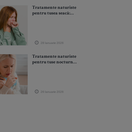
Tratamente naturiste
pentru tusea seacă:
cum să îți ajuți corpul
să se vindece mai
repede
28 Ianuarie 2026
Tratamente naturiste
pentru tuse nocturnă:
7 remedii delicate cu
corpul tău și care te
ajută să dormi
26 Ianuarie 2026