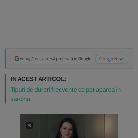
G
o
o
g
l
e
Adaugă-ne ca sursă preferată în Google
News
IN ACEST ARTICOL:
Tipuri de dureri frecvente ce pot aparea in
sarcina