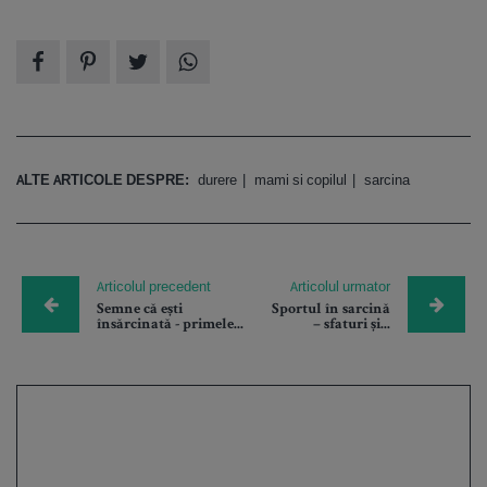
ALTE ARTICOLE DESPRE:
durere
mami si copilul
sarcina
Articolul precedent
Articolul urmator
Semne că ești
Sportul în sarcină
însărcinată - primele...
– sfaturi și...