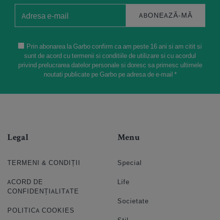
ABONEAZĂ-MĂ
Prin abonarea la Garbo confirm ca am peste 16 ani si am citit si
sunt de acord cu termenii si conditiile de utilizare si cu acordul
privind prelucrarea datelor personale si doresc sa primesc ultimele
noutati publicate pe Garbo pe adresa de e-mail *
Legal
Menu
TERMENI & CONDIȚII
Special
ACORD DE
Life
CONFIDENȚIALITATE
Societate
POLITICA COOKIES