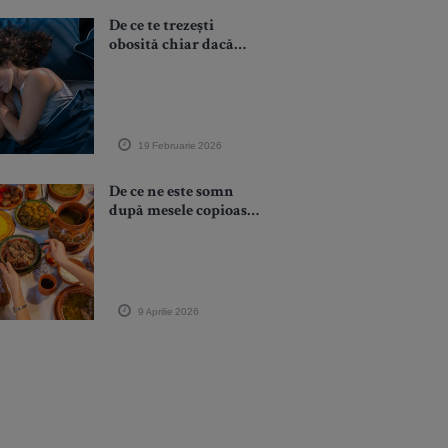
De ce te trezești
obosită chiar dacă
dormi 8 ore: 7 cauze
surprinzătoare și ce
poți face
19 Februarie 2026
De ce ne este somn
după mesele copioase?
Digestie, glicemie și
ritm biologic
explicate medical
9 Aprilie 2026