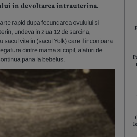
ui in devoltarea intrauterina.
arte rapid dupa fecundarea ovulului si
terin, undeva in ziua 12 de sarcina,
acul vitelin (sacul Yolk) care il inconjoara
legatura dintre mama si copil, alaturi de
P
continua pana la bebelus.
l