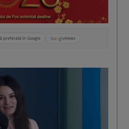
G
o
o
g
l
e
ă preferată în Google
News