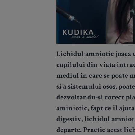
Lichidul amniotic joaca u
copilului din viata intr
mediul in care se poate 
si a sistemului osos, poat
dezvoltandu-si corect pla
aminiotic, fapt ce il ajut
digestiv, lichidul amnioti
departe. Practic acest l