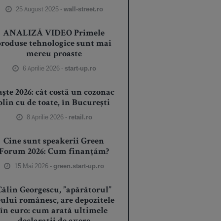
25 August 2025 -
wall-street.ro
ANALIZĂ VIDEO Primele
produse tehnologice sunt mai
mereu proaste
6 Aprilie 2026 -
start-up.ro
aște 2026: cât costă un cozonac
plin cu de toate, în București
8 Aprilie 2026 -
retail.ro
Cine sunt speakerii Green
Forum 2026: Cum finanțăm?
15 Mai 2026 -
green.start-up.ro
Călin Georgescu, ”apărătorul”
eului românesc, are depozitele
în euro: cum arată ultimele