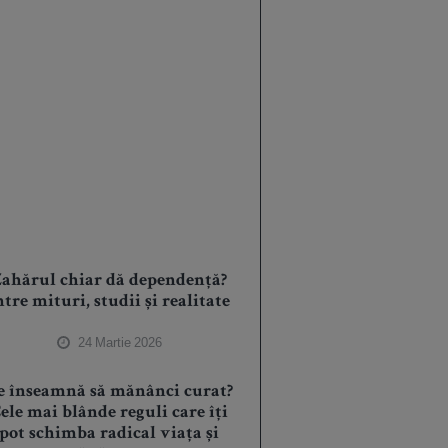
ahărul chiar dă dependență?
ntre mituri, studii și realitate
24 Martie 2026
e înseamnă să mănânci curat?
ele mai blânde reguli care îți
pot schimba radical viața și