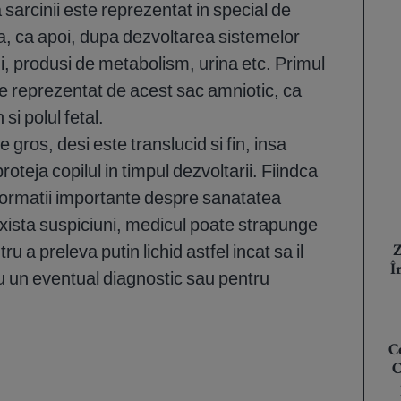
 sarcinii este reprezentat in special de
a, ca apoi, dupa dezvoltarea sistemelor
i, produsi de metabolism, urina etc. Primul
e reprezentat de acest sac amniotic, ca
si polul fetal.
 gros, desi este translucid si fin, insa
roteja copilul in timpul dezvoltarii. Fiindca
informatii importante despre sanatatea
 exista suspiciuni, medicul poate strapunge
u a preleva putin lichid astfel incat sa il
Z
Î
tru un eventual diagnostic sau pentru
C
C