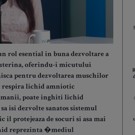
n rol esential in buna dezvoltare a
auterina, oferindu-i micutului
misca pentru dezvoltarea muschilor
e respira lichid amniotic
manii, poate inghiti lichid
a sa isi dezvolte sanatos sistemul
c il protejeaza de socuri si asa mai
ichid reprezinta �mediul