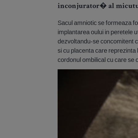
inconjurator� al micutul
Sacul amniotic se formeaza fo
implantarea oului in peretele u
dezvoltandu-se concomitent cu s
si cu placenta care reprezinta 
cordonul ombilical cu care se 