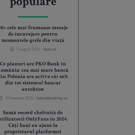
populare
50+ cele mai frumoase mesaje
de încurajare pentru
momentele grele din viață
7 August 2024 -
9am.ro
Ce planuri are PKO Bank în
România: cea mai mare bancă
din Polonia are active cât 66%
din tot sistemul bancar
autohton
16 Ianuarie 2025 -
futurebanking.ro
Sumă record cheltuită de
utilizatorii OnlyFans în 2024.
Câți bani au ajuns la
proprietarul platformei