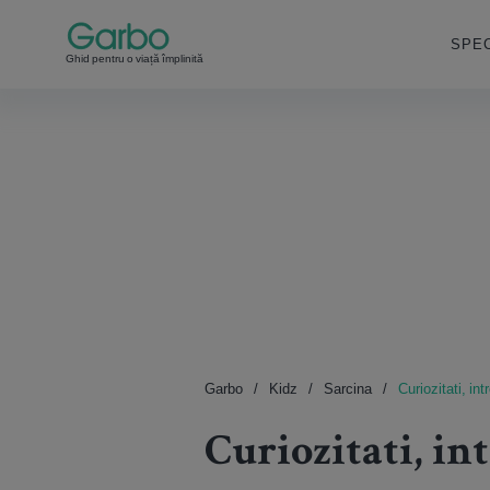
SPEC
Ghid pentru o viață împlinită
Garbo
Kidz
Sarcina
Curiozitati, int
Curiozitati, in