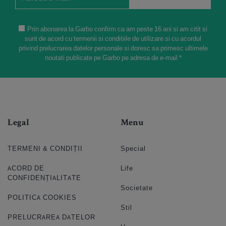
Prin abonarea la Garbo confirm ca am peste 16 ani si am citit si
sunt de acord cu termenii si conditiile de utilizare si cu acordul
privind prelucrarea datelor personale si doresc sa primesc ultimele
noutati publicate pe Garbo pe adresa de e-mail *
Legal
Menu
TERMENI & CONDIȚII
Special
ACORD DE
Life
CONFIDENȚIALITATE
Societate
POLITICA COOKIES
Stil
PRELUCRAREA DATELOR