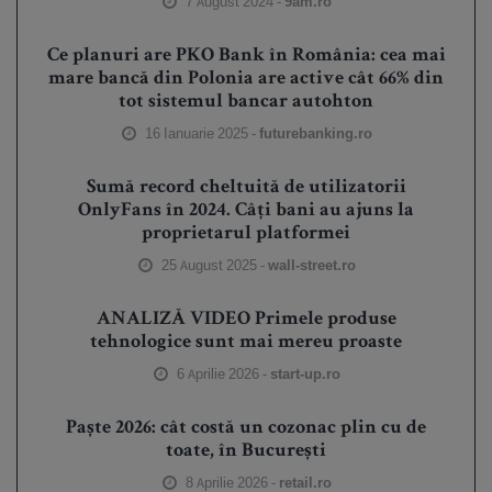
7 August 2024 -
9am.ro
Ce planuri are PKO Bank în România: cea mai
mare bancă din Polonia are active cât 66% din
tot sistemul bancar autohton
16 Ianuarie 2025 -
futurebanking.ro
Sumă record cheltuită de utilizatorii
OnlyFans în 2024. Câți bani au ajuns la
proprietarul platformei
25 August 2025 -
wall-street.ro
ANALIZĂ VIDEO Primele produse
tehnologice sunt mai mereu proaste
6 Aprilie 2026 -
start-up.ro
Paște 2026: cât costă un cozonac plin cu de
toate, în București
8 Aprilie 2026 -
retail.ro