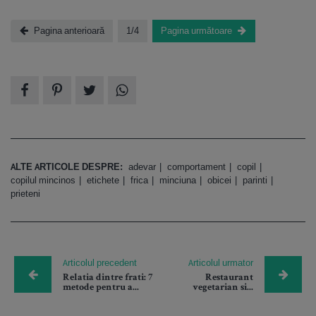
Pagina anterioară
1/4
Pagina următoare
ALTE ARTICOLE DESPRE:
adevar
comportament
copil
copilul mincinos
etichete
frica
minciuna
obicei
parinti
prieteni
Articolul precedent
Articolul urmator
Relatia dintre frati: 7
Restaurant
metode pentru a...
vegetarian si...