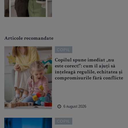
Articole recomandate
COPIL
Copilul spune imediat „nu
este corect!”: cum îl ajuți să
înțeleagă regulile, echitatea și
compromisurile fără conflicte
6 August 2026
COPIL