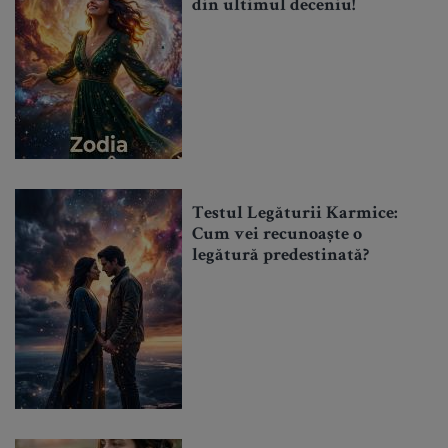
din ultimul deceniu!
Testul Legăturii Karmice:
Cum vei recunoaște o
legătură predestinată?