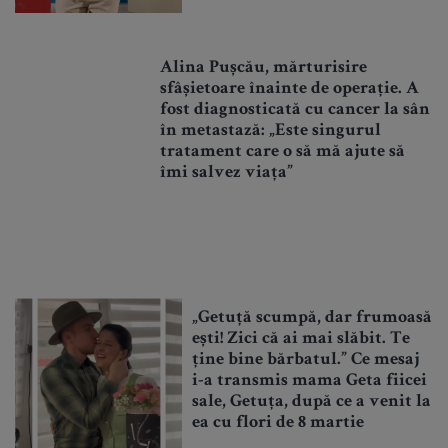
Alina Pușcău, mărturisire
sfâșietoare înainte de operație. A
fost diagnosticată cu cancer la sân
în metastază: „Este singurul
tratament care o să mă ajute să
îmi salvez viața”
„Getuță scumpă, dar frumoasă
ești! Zici că ai mai slăbit. Te
ține bine bărbatul.” Ce mesaj
i-a transmis mama Geta fiicei
sale, Getuța, după ce a venit la
ea cu flori de 8 martie