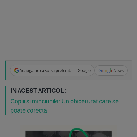
G
o
o
g
l
e
Adaugă-ne ca sursă preferată în Google
News
IN ACEST ARTICOL:
Copiii si minciunile: Un obicei urat care se
poate corecta