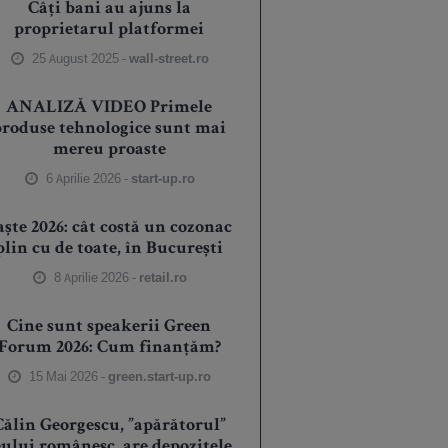
Câți bani au ajuns la
proprietarul platformei
25 August 2025 -
wall-street.ro
ANALIZĂ VIDEO Primele
produse tehnologice sunt mai
mereu proaste
6 Aprilie 2026 -
start-up.ro
aște 2026: cât costă un cozonac
plin cu de toate, în București
8 Aprilie 2026 -
retail.ro
Cine sunt speakerii Green
Forum 2026: Cum finanțăm?
15 Mai 2026 -
green.start-up.ro
Călin Georgescu, ”apărătorul”
eului românesc, are depozitele