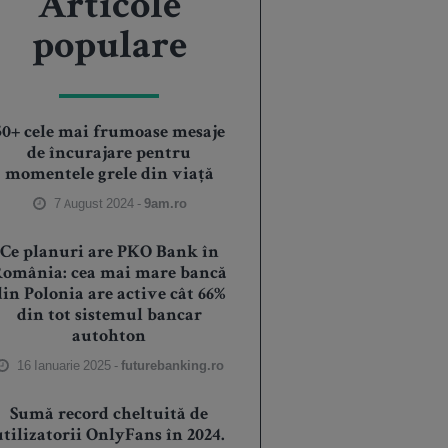
Articole
populare
50+ cele mai frumoase mesaje
de încurajare pentru
momentele grele din viață
7 August 2024 -
9am.ro
Ce planuri are PKO Bank în
România: cea mai mare bancă
din Polonia are active cât 66%
din tot sistemul bancar
autohton
16 Ianuarie 2025 -
futurebanking.ro
Sumă record cheltuită de
utilizatorii OnlyFans în 2024.