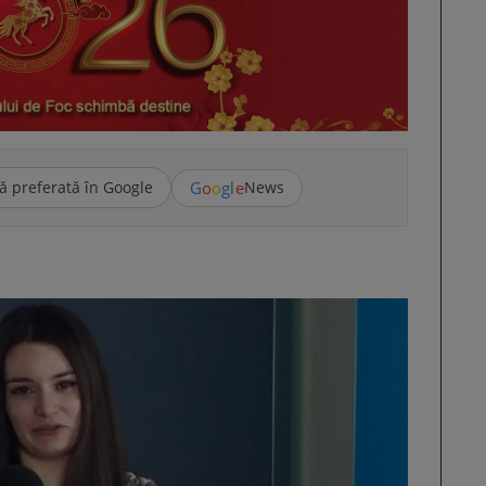
G
o
o
g
l
e
ă preferată în Google
News