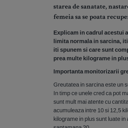
starea de sanatate, nastar
femeia sa se poata recup
Explicam in cadrul acestui a
limita normala in sarcina, it
iti spunem si care sunt comp
prea multe kilograme in plu
Importanta monitorizarii gre
Greutatea in sarcina este un s
In timp ce unele cred ca pot ma
sunt mult mai atente cu cantita
acumuleaza intre 10 si 12,5 kil
kilograme in plus sunt luate i
saptamana 20.