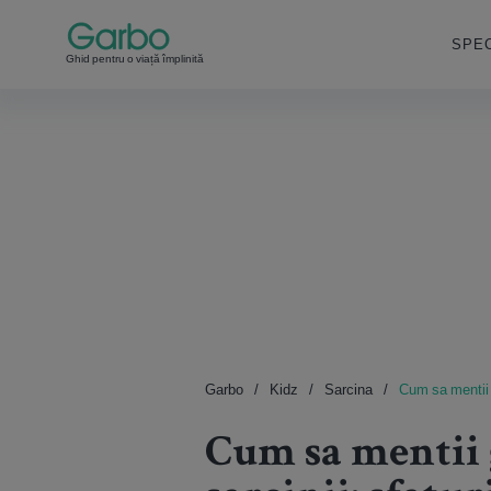
SPEC
Ghid pentru o viață împlinită
Garbo
Kidz
Sarcina
Cum sa mentii g
Cum sa mentii 