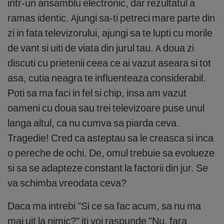
intr-un ansamblu electronic, dar rezultatul a
ramas identic. Ajungi sa-ti petreci mare parte din
zi in fata televizorului, ajungi sa te lupti cu morile
de vant si uiti de viata din jurul tau. A doua zi
discuti cu prietenii ceea ce ai vazut aseara si tot
asa, cutia neagra te influenteaza considerabil.
Poti sa ma faci in fel si chip, insa am vazut
oameni cu doua sau trei televizoare puse unul
langa altul, ca nu cumva sa piarda ceva.
Tragedie! Cred ca asteptau sa le creasca si inca
o pereche de ochi. De, omul trebuie sa evolueze
si sa se adapteze constant la factorii din jur. Se
va schimba vreodata ceva?
Daca ma intrebi "Si ce sa fac acum, sa nu ma
mai uit la nimic?" iti voi raspunde "Nu, fara