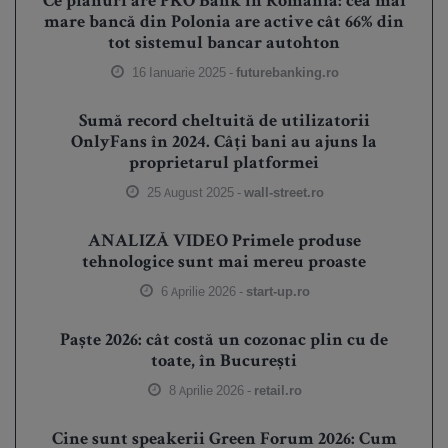
Ce planuri are PKO Bank în România: cea mai
mare bancă din Polonia are active cât 66% din
tot sistemul bancar autohton
16 Ianuarie 2025 -
futurebanking.ro
Sumă record cheltuită de utilizatorii
OnlyFans în 2024. Câți bani au ajuns la
proprietarul platformei
25 August 2025 -
wall-street.ro
ANALIZĂ VIDEO Primele produse
tehnologice sunt mai mereu proaste
6 Aprilie 2026 -
start-up.ro
Paște 2026: cât costă un cozonac plin cu de
toate, în București
8 Aprilie 2026 -
retail.ro
Cine sunt speakerii Green Forum 2026: Cum