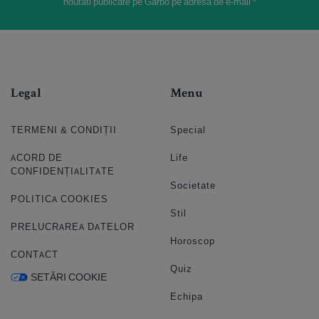
noutati publicate pe Garbo pe adresa de e-mail *
Legal
Menu
TERMENI & CONDIȚII
Special
ACORD DE
Life
CONFIDENȚIALITATE
Societate
POLITICA COOKIES
Stil
PRELUCRAREA DATELOR
Horoscop
CONTACT
Quiz
SETĂRI COOKIE
Echipa