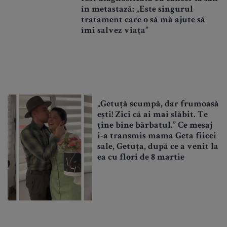
în metastază: „Este singurul
tratament care o să mă ajute să
îmi salvez viața”
„Getuță scumpă, dar frumoasă
ești! Zici că ai mai slăbit. Te
ține bine bărbatul.” Ce mesaj
i-a transmis mama Geta fiicei
sale, Getuța, după ce a venit la
ea cu flori de 8 martie