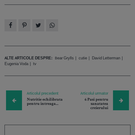
ALTE ARTICOLE DESPRE:
Bear Grylls
cutie
David Letterman
Eugenia Voda
tv
Articolul precedent
Articolul urmator
Nutritie echilibrata
6 Pasi pentru
pentru intreaga...
sanatatea
creierului