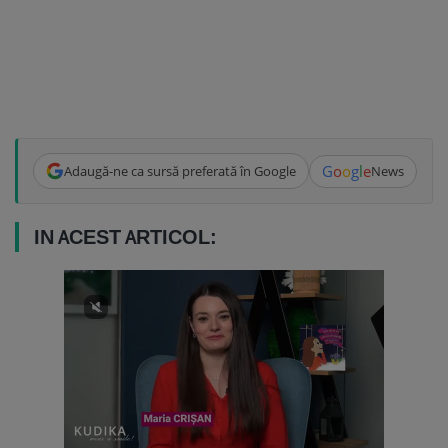
G
o
o
g
l
e
Adaugă-ne ca sursă preferată în Google
News
IN ACEST ARTICOL: