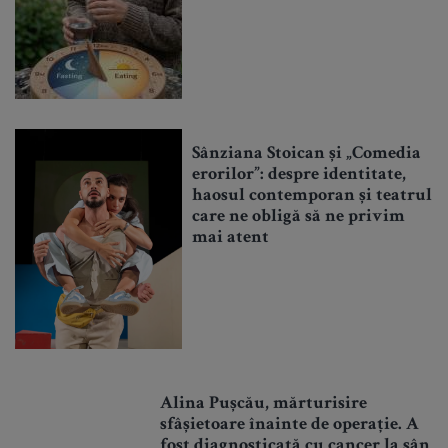
Sânziana Stoican și „Comedia
erorilor”: despre identitate,
haosul contemporan și teatrul
care ne obligă să ne privim
mai atent
Alina Pușcău, mărturisire
sfâșietoare înainte de operație. A
fost diagnosticată cu cancer la sân