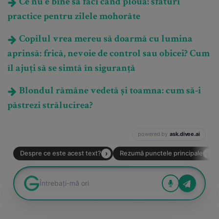
Ce nu e bine să faci când plouă: sfaturi
practice pentru zilele mohorâte
Copilul vrea mereu să doarmă cu lumina
aprinsă: frică, nevoie de control sau obicei? Cum
îl ajuți să se simtă în siguranță
Blondul rămâne vedetă și toamna: cum să-i
păstrezi strălucirea?