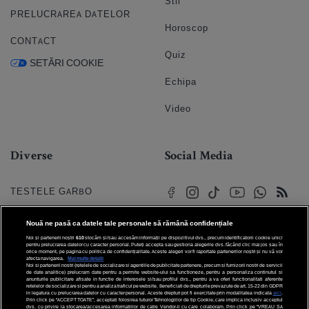
Stil
PRELUCRAREA DATELOR
Horoscop
CONTACT
Quiz
SETĂRI COOKIE
Echipa
Video
Diverse
Social Media
TESTELE GARBO
HOROSCOP
Nouă ne pasă ca datele tale personale să rămână confidențiale
Noi și partenerii noștri
610
stocăm și/sau accesăm informații pe dispozitivul dvs., precum identificatorii cookie unici
HOROSCOPUL IUBIRII
pentru prelucrarea datelor cu caracter personal. Puteți accepta sau gestiona alegerile dvs. făcând clic mai jos sau în
orice moment, pe pagina cu politica de confidențialitate. Aceste alegeri vor fi raportate partenerilor noștri și nu vă vor
afecta navigarea.
Mai multe detalii
Noi si partenerii nostri (retelele de socializare si agentiile de publicitate partenere, precum si furnizorii nostri de servicii
© 2026 Internet Corp SRL
FORUMURI
de date analitice) prelucram date pentru a permite website-ului sa functioneze, pentru a personaliza continutul si
Toate drepturile rezervate
anunturile publicitare afisate in functie de interesele si/sau profilul dvs., pentru a va oferi functionalitati aferente
retelelor de socializare si pentru a analiza traficul pe website. Beneficiati de drepturile prevazute de art. 15-22 din GDPR
in legatura cu prelucrarea datelor cu caracter personal. Aceste drepturi pot fi exercitate prin modalitatea indicata
aici
.
TRATAMENTE NATURISTE
Prin click pe “ACCEPT TOATE”, acceptati folosirea tuturor Tehnologiilor de tip Cookie, care implica inclusiv acceptul
dvs. cu privire la stocarea/accesarea informatiilor de catre Vendor-ii cu care colaboram. Prin click pe “VREAU SA