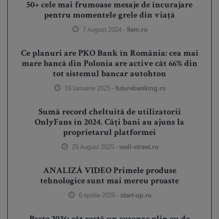
50+ cele mai frumoase mesaje de încurajare
pentru momentele grele din viață
7 August 2024 -
9am.ro
Ce planuri are PKO Bank în România: cea mai
mare bancă din Polonia are active cât 66% din
tot sistemul bancar autohton
16 Ianuarie 2025 -
futurebanking.ro
Sumă record cheltuită de utilizatorii
OnlyFans în 2024. Câți bani au ajuns la
proprietarul platformei
25 August 2025 -
wall-street.ro
ANALIZĂ VIDEO Primele produse
tehnologice sunt mai mereu proaste
6 Aprilie 2026 -
start-up.ro