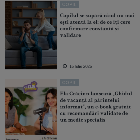
COPIL
Copilul se supără când nu mai
ești atentă la el: de ce îți cere
confirmare constantă și
validare
16 Iulie 2026
COPIL
Ela Crăciun lansează „Ghidul
de vacanță al părintelui
informat”, un e-book gratuit
cu recomandări validate de
un medic specialis