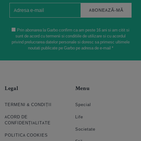
ABONEAZĂ-MĂ
Prin abonarea la Garbo confirm ca am peste 16 ani si am citit si
sunt de acord cu termenii si conditiile de utilizare si cu acordul
privind prelucrarea datelor personale si doresc sa primesc ultimele
noutati publicate pe Garbo pe adresa de e-mail *
Legal
Menu
TERMENI & CONDIȚII
Special
ACORD DE
Life
CONFIDENȚIALITATE
Societate
POLITICA COOKIES