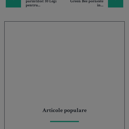
parintilor: 10 Legi
Green Bee porneste
pentru...
in...
Articole populare