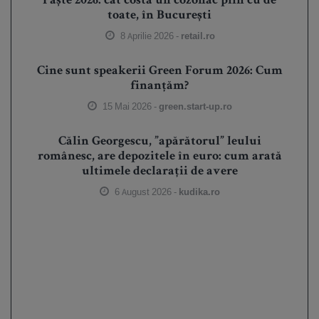
Paște 2026: cât costă un cozonac plin cu de
toate, în București
8 Aprilie 2026 -
retail.ro
Cine sunt speakerii Green Forum 2026: Cum
finanțăm?
15 Mai 2026 -
green.start-up.ro
Călin Georgescu, ”apărătorul” leului
românesc, are depozitele în euro: cum arată
ultimele declarații de avere
6 August 2026 -
kudika.ro