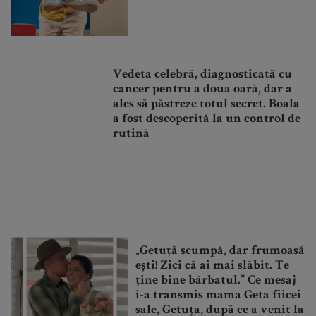
Vedeta celebră, diagnosticată cu
cancer pentru a doua oară, dar a
ales să păstreze totul secret. Boala
a fost descoperită la un control de
rutină
„Getuță scumpă, dar frumoasă
ești! Zici că ai mai slăbit. Te
ține bine bărbatul.” Ce mesaj
i-a transmis mama Geta fiicei
sale, Getuța, după ce a venit la