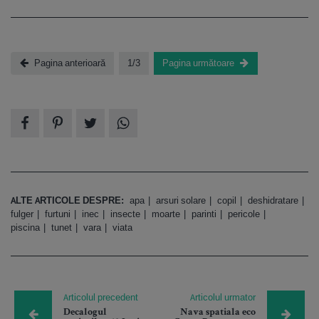
Pagina anterioară
1/3
Pagina următoare
ALTE ARTICOLE DESPRE:
apa
arsuri solare
copil
deshidratare
fulger
furtuni
inec
insecte
moarte
parinti
pericole
piscina
tunet
vara
viata
Articolul precedent
Articolul urmator
Decalogul
Nava spatiala eco