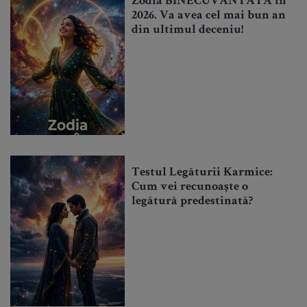
Zodia BINECUVÂNTATĂ în
2026. Va avea cel mai bun an
din ultimul deceniu!
Testul Legăturii Karmice:
Cum vei recunoaște o
legătură predestinată?