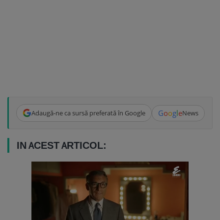
G
o
o
g
l
e
Adaugă-ne ca sursă preferată în Google
News
IN ACEST ARTICOL: