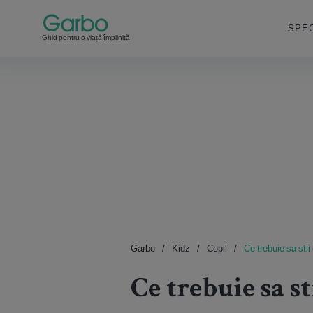
SPEC
Ghid pentru o viață împlinită
Garbo
Kidz
Copil
Ce trebuie sa sti
Ce trebuie sa s