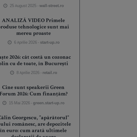
25 August 2025 -
wall-street.ro
ANALIZĂ VIDEO Primele
produse tehnologice sunt mai
mereu proaste
6 Aprilie 2026 -
start-up.ro
aște 2026: cât costă un cozonac
plin cu de toate, în București
8 Aprilie 2026 -
retail.ro
Cine sunt speakerii Green
Forum 2026: Cum finanțăm?
15 Mai 2026 -
green.start-up.ro
Călin Georgescu, ”apărătorul”
eului românesc, are depozitele
în euro: cum arată ultimele