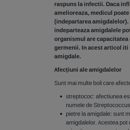
raspuns la infectii. Daca in
amelioreaza, medicul poat
(indepartarea amigdalelor). 
indeparteaza amigdalele pot 
organismul are capacitatea 
germenii. In acest articol it
amigdale.
Afecțiuni ale amigdalelor
Sunt mai multe boli care afec
streptococ: afectiunea e
numele de Streptococcus, 
pietre la amigdale: sunt m
amigdalelor. Acestea pot d