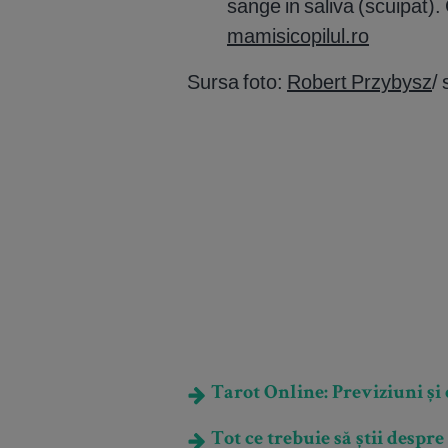
sange in saliva (scuipat).
mamisicopilul.ro
Sursa foto:
Robert Przybysz
/
Tarot Online: Previziuni și e
Tot ce trebuie să știi desp