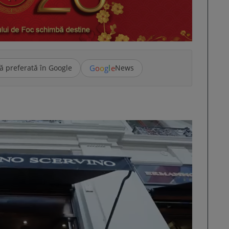
G
o
o
g
l
e
ă preferată în Google
News