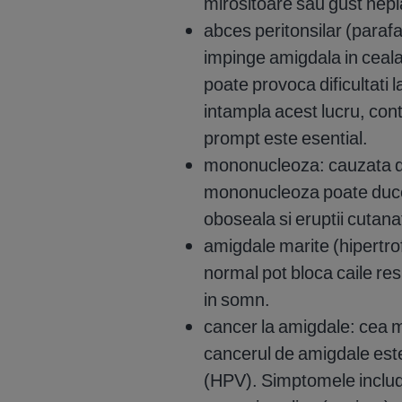
mirositoare sau gust nepl
abces peritonsilar (parafa
impinge amigdala in cealal
poate provoca dificultati l
intampla acest lucru, con
prompt este esential.
mononucleoza: cauzata de
mononucleoza poate duce l
oboseala si eruptii cutana
amigdale marite (hipertro
normal pot bloca caile res
in somn.
cancer la amigdale: cea m
cancerul de amigdale est
(HPV). Simptomele includ 