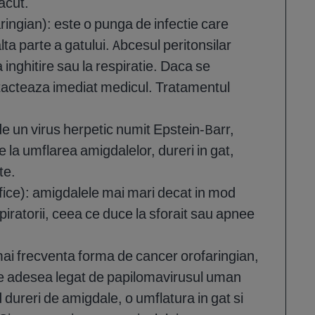
acut.
ringian): este o punga de infectie care
ta parte a gatului. Abcesul peritonsilar
a inghitire sau la respiratie. Daca se
tacteaza imediat medicul. Tratamentul
 un virus herpetic numit Epstein-Barr,
a umflarea amigdalelor, dureri in gat,
te.
fice): amigdalele mai mari decat in mod
piratorii, ceea ce duce la sforait sau apnee
ai frecventa forma de cancer orofaringian,
e adesea legat de papilomavirusul uman
dureri de amigdale, o umflatura in gat si