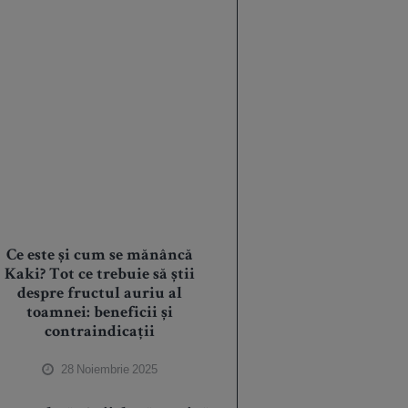
Ce este și cum se mănâncă
Kaki? Tot ce trebuie să știi
despre fructul auriu al
toamnei: beneficii și
contraindicații
28 Noiembrie 2025