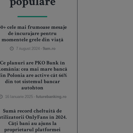
populare
50+ cele mai frumoase mesaje
de încurajare pentru
momentele grele din viață
7 August 2024 -
9am.ro
Ce planuri are PKO Bank în
România: cea mai mare bancă
din Polonia are active cât 66%
din tot sistemul bancar
autohton
16 Ianuarie 2025 -
futurebanking.ro
Sumă record cheltuită de
utilizatorii OnlyFans în 2024.
Câți bani au ajuns la
proprietarul platformei