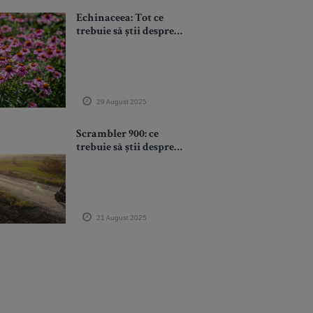
Echinaceea: Tot ce
trebuie să știi despre
planta minune,
beneficii, ceaiul de
echinaceea și
utilizarea la copii
29 August 2025
Scrambler 900: ce
trebuie să știi despre
acest clasic modern
21 August 2025