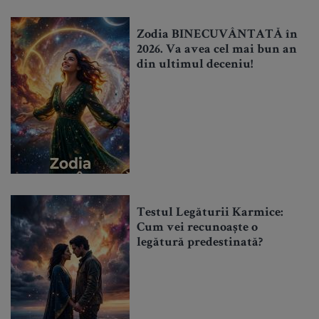
Zodia BINECUVÂNTATĂ în
2026. Va avea cel mai bun an
din ultimul deceniu!
Testul Legăturii Karmice:
Cum vei recunoaște o
legătură predestinată?