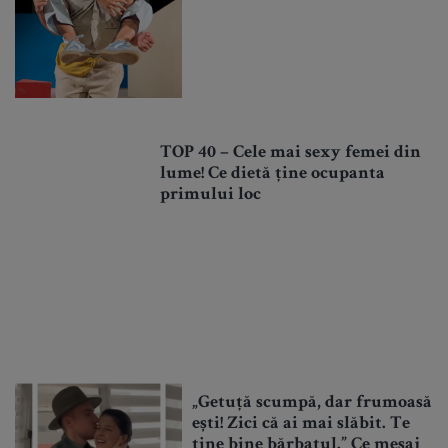
TOP 40 – Cele mai sexy femei din
lume! Ce dietă ține ocupanta
primului loc
„Getuță scumpă, dar frumoasă
ești! Zici că ai mai slăbit. Te
ține bine bărbatul.” Ce mesaj