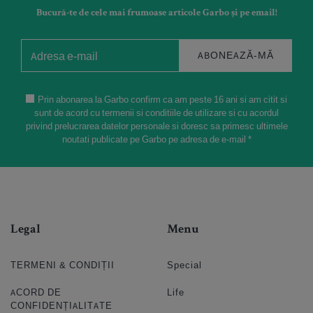
Bucură-te de cele mai frumoase articole Garbo și pe email!
ABONEAZĂ-MĂ
Prin abonarea la Garbo confirm ca am peste 16 ani si am citit si
sunt de acord cu termenii si conditiile de utilizare si cu acordul
privind prelucrarea datelor personale si doresc sa primesc ultimele
noutati publicate pe Garbo pe adresa de e-mail *
Legal
Menu
TERMENI & CONDIȚII
Special
ACORD DE
Life
CONFIDENȚIALITATE