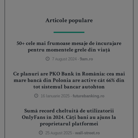
Articole populare
50+ cele mai frumoase mesaje de încurajare
pentru momentele grele din viață
7 August 2024 -
9am.ro
Ce planuri are PKO Bank în România: cea mai
mare bancă din Polonia are active cât 66% din
tot sistemul bancar autohton
16 Ianuarie 2025 -
futurebanking.ro
Sumă record cheltuită de utilizatorii
OnlyFans în 2024. Câți bani au ajuns la
proprietarul platformei
25 August 2025 -
wall-street.ro