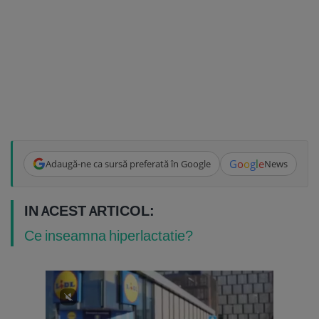
G
o
o
g
l
e
Adaugă-ne ca sursă preferată în Google
News
IN ACEST ARTICOL:
Ce inseamna hiperlactatie?