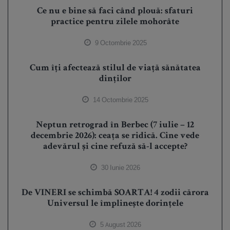
Ce nu e bine să faci când plouă: sfaturi
practice pentru zilele mohorâte
9 Octombrie 2025
Cum îți afectează stilul de viață sănătatea
dinților
14 Octombrie 2025
Neptun retrograd în Berbec (7 iulie – 12
decembrie 2026): ceața se ridică. Cine vede
adevărul și cine refuză să-l accepte?
30 Iunie 2026
De VINERI se schimbă SOARTA! 4 zodii cărora
Universul le împlinește dorințele
5 August 2026