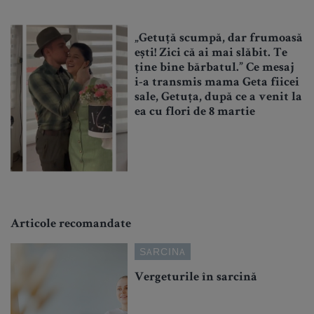
„Getuță scumpă, dar frumoasă
ești! Zici că ai mai slăbit. Te
ține bine bărbatul.” Ce mesaj
i-a transmis mama Geta fiicei
sale, Getuța, după ce a venit la
ea cu flori de 8 martie
Articole recomandate
SARCINA
Vergeturile în sarcină