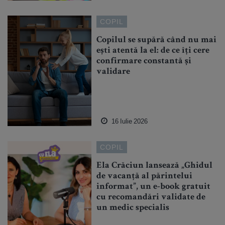
COPIL
Copilul se supără când nu mai
ești atentă la el: de ce îți cere
confirmare constantă și
validare
16 Iulie 2026
COPIL
Ela Crăciun lansează „Ghidul
de vacanță al părintelui
informat”, un e-book gratuit
cu recomandări validate de
un medic specialis