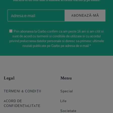
Bucură-te de cele mai frumoase articole Garbo și pe email!
ABONEAZĂ-MĂ
Prin abonarea la Garbo confirm ca am peste 16 ani si am citit si
sunt de acord cu termenii si conditiile de utilizare si cu acordul
privind prelucrarea datelor personale si doresc sa primesc ultimele
noutati publicate pe Garbo pe adresa de e-mail *
Legal
Menu
TERMENI & CONDIȚII
Special
ACORD DE
Life
CONFIDENȚIALITATE
Societate