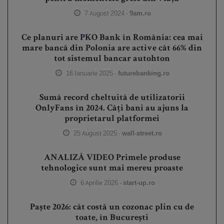
7 August 2024 -
9am.ro
Ce planuri are PKO Bank în România: cea mai
mare bancă din Polonia are active cât 66% din
tot sistemul bancar autohton
16 Ianuarie 2025 -
futurebanking.ro
Sumă record cheltuită de utilizatorii
OnlyFans în 2024. Câți bani au ajuns la
proprietarul platformei
25 August 2025 -
wall-street.ro
ANALIZĂ VIDEO Primele produse
tehnologice sunt mai mereu proaste
6 Aprilie 2026 -
start-up.ro
Paște 2026: cât costă un cozonac plin cu de
toate, în București