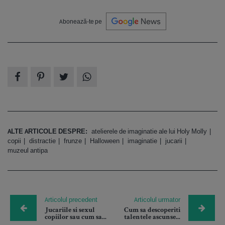
Abonează-te pe
ALTE ARTICOLE DESPRE:
atelierele de imaginatie ale lui Holy Molly
copii
distractie
frunze
Halloween
imaginatie
jucarii
muzeul antipa
Articolul precedent
Articolul urmator
Jucariile si sexul
Cum sa descoperiti
copiilor sau cum sa...
talentele ascunse...