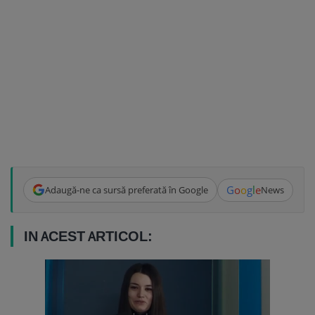
G
o
o
g
l
e
Adaugă-ne ca sursă preferată în Google
News
IN ACEST ARTICOL: