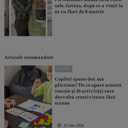
i-a transmis mama Geta fiicei
sale, Getuța, după ce a venit la
ea cu flori de 8 martie
Articole recomandate
COPIL
Copilul spune des: mă
plictisesc? De ce apare această
reacție și 10 activități care
dezvoltă creativitatea fără
ecrane
21 Iulie 2026