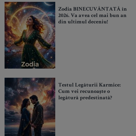
Zodia BINECUVÂNTATĂ în
2026. Va avea cel mai bun an
din ultimul deceniu!
Testul Legăturii Karmice:
Cum vei recunoaște o
legătură predestinată?